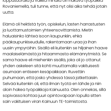
loppusuoralla ja vaikka minulla oli mukava työpaikka
Rovaniemellä, tuli tunne, että nyt olisi aika tehdä jotain
uutta.
Elämä oli hektistä työn, opiskelun, lasten harrastusten
ja luottamustoimien yhteensovittamista. Mietin
haluaisinko lähteä isoon kaupunkiin, ehkä
pääkaupunkiseudulle, rakentamaan uraa ja ihan
uusiin ympyröihin. Sisällä eli kuitenkin se hiljainen haave
maalaiselämästä ja hitaammasta elämänrytmistä. Se
sama haave eli miehenkin sisällä, joka oli jo ottanut
yhden askeleen sitä kohti muuttamalla vakituisesti
asumaan entiseen kesäpaikkaan. Ruvettiin
puhumaan, että josko yhdessä tässä jatkettaisiin.
Selvää kuitenkin oli, että ilman työtä en lähde ja niin
aloin hakea työpaikkoja Kainuusta. Olen onnekas, sillä
sopivassa kohtaa juuri opintovapaan lopulla sitten
sain vakituisen viran Kainuun TE-toimistosta.