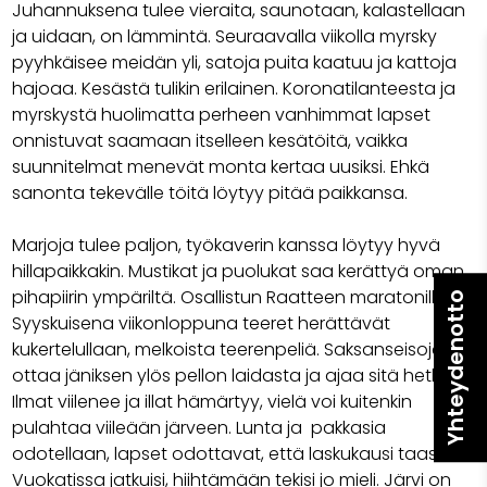
Juhannuksena tulee vieraita, saunotaan, kalastellaan
ja uidaan, on lämmintä. Seuraavalla viikolla myrsky
pyyhkäisee meidän yli, satoja puita kaatuu ja kattoja
hajoaa. Kesästä tulikin erilainen. Koronatilanteesta ja
myrskystä huolimatta perheen vanhimmat lapset
onnistuvat saamaan itselleen kesätöitä, vaikka
suunnitelmat menevät monta kertaa uusiksi. Ehkä
sanonta tekevälle töitä löytyy pitää paikkansa.
Marjoja tulee paljon, työkaverin kanssa löytyy hyvä
hillapaikkakin. Mustikat ja puolukat saa kerättyä oman
pihapiirin ympäriltä. Osallistun Raatteen maratonille.
Yhteydenotto
Syyskuisena viikonloppuna teeret herättävät
kukertelullaan, melkoista teerenpeliä. Saksanseisoja
ottaa jäniksen ylös pellon laidasta ja ajaa sitä hetken.
Ilmat viilenee ja illat hämärtyy, vielä voi kuitenkin
pulahtaa viileään järveen. Lunta ja pakkasia
odotellaan, lapset odottavat, että laskukausi taas
Vuokatissa jatkuisi, hiihtämään tekisi jo mieli. Järvi on