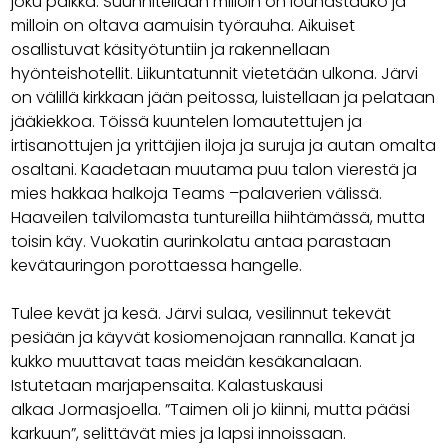
joku paikka. Suunnitellaan milloin on lounastauko ja
milloin on oltava aamuisin työrauha. Aikuiset
osallistuvat käsityötuntiin ja rakennellaan
hyönteishotellit. Liikuntatunnit vietetään ulkona. Järvi
on välillä kirkkaan jään peitossa, luistellaan ja pelataan
jääkiekkoa. Töissä kuuntelen lomautettujen ja
irtisanottujen ja yrittäjien iloja ja suruja ja autan omalta
osaltani. Kaadetaan muutama puu talon vierestä ja
mies hakkaa halkoja Teams –palaverien välissä.
Haaveilen talvilomasta tuntureilla hiihtämässä, mutta
toisin käy. Vuokatin aurinkolatu antaa parastaan
kevätauringon porottaessa hangelle.
Tulee kevät ja kesä. Järvi sulaa, vesilinnut tekevät
pesiään ja käyvät kosiomenojaan rannalla. Kanat ja
kukko muuttavat taas meidän kesäkanalaan.
Istutetaan marjapensaita. Kalastuskausi
alkaa Jormasjoella. ”Taimen oli jo kiinni, mutta pääsi
karkuun”, selittävät mies ja lapsi innoissaan.