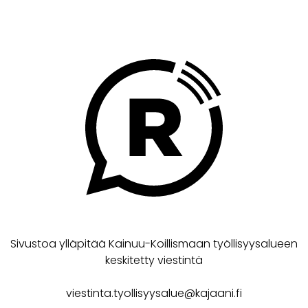
Sivustoa ylläpitää Kainuu-Koillismaan työllisyysalueen
keskitetty viestintä
viestinta.tyollisyysalue@kajaani.fi