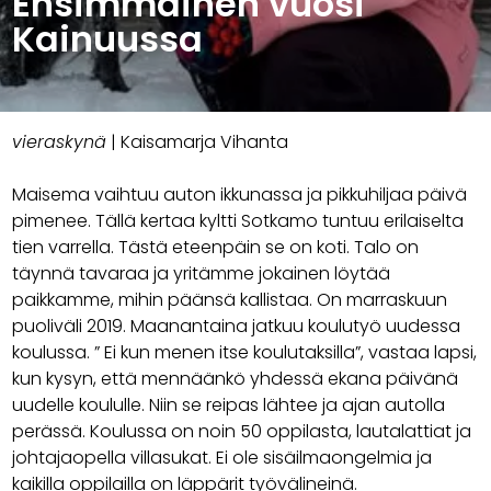
Ensimmäinen vuosi
Kainuussa
vieraskynä
| Kaisamarja Vihanta
Maisema vaihtuu auton ikkunassa ja pikkuhiljaa päivä
pimenee. Tällä kertaa kyltti Sotkamo tuntuu erilaiselta
tien varrella. Tästä eteenpäin se on koti. Talo on
täynnä tavaraa ja yritämme jokainen löytää
paikkamme, mihin päänsä kallistaa. On marraskuun
puoliväli 2019. Maanantaina jatkuu koulutyö uudessa
koulussa. ” Ei kun menen itse koulutaksilla”, vastaa lapsi,
kun kysyn, että mennäänkö yhdessä ekana päivänä
uudelle koululle. Niin se reipas lähtee ja ajan autolla
perässä. Koulussa on noin 50 oppilasta, lautalattiat ja
johtajaopella villasukat. Ei ole sisäilmaongelmia ja
kaikilla oppilailla on läppärit työvälineinä.