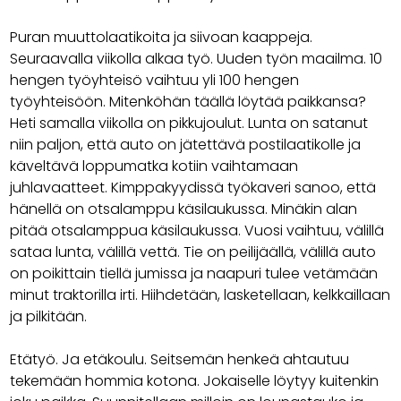
Puran muuttolaatikoita ja siivoan kaappeja.
Seuraavalla viikolla alkaa työ. Uuden työn maailma. 10
hengen työyhteisö vaihtuu yli 100 hengen
työyhteisöön. Mitenköhän täällä löytää paikkansa?
Heti samalla viikolla on pikkujoulut. Lunta on satanut
niin paljon, että auto on jätettävä postilaatikolle ja
käveltävä loppumatka kotiin vaihtamaan
juhlavaatteet. Kimppakyydissä työkaveri sanoo, että
hänellä on otsalamppu käsilaukussa. Minäkin alan
pitää otsalamppua käsilaukussa. Vuosi vaihtuu, välillä
sataa lunta, välillä vettä. Tie on peilijäällä, välillä auto
on poikittain tiellä jumissa ja naapuri tulee vetämään
minut traktorilla irti. Hiihdetään, lasketellaan, kelkkaillaan
ja pilkitään.
Etätyö. Ja etäkoulu. Seitsemän henkeä ahtautuu
tekemään hommia kotona. Jokaiselle löytyy kuitenkin