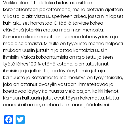
Vaikka elämä todellakin hidastui, osittain
koronatilanteen pakottamana, meillä eletään ajoittain
vilkasta ja aktiivista uusperheen arkea, jossa niin lapset
kuin aikuiset harrastaa. Ei täällä tarvitse kokea
elävänsä jotenkin erossa maailman menosta.
Samaan aikaan nautitaan luonnon läheisyydestä ja
maalaiselämästä. Minulle on tyypillistä mennä helposti
mukaan uusiin juttuihin ja ottaa kontaktia uusiin
ihmisiin. Vaikka kokoontumisia on rajoitettu ja teen
työtä lähes 100 % etänä kotona, olen tutustunut
ihmisiin ja jo jollain tapaa löytänyt omia juttuja
Kainuusta ja Sotkamosta. Iso merkitys on työyhteisöllä,
joka on ottanut avosylin vastaan. Ihmeteltävää ja
koettavaa löytyy Kainuusta vielä paljon, kaikki hienot
Kainuun kulttuurin jutut ovat täysin kokematta. Mutta
onneksi aikaa on, miehän tulin tänne jäädäkseni.
Facebook
Twitter