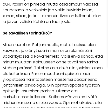
auki, iltaisin on pimeää, mutta otsalampun valossa
soudetaan ja verkkoihin jää välillä hyvinkin kalaa;
kuhaa, siikaa, joskus taimenkin. Ilves on kulkenut talon
ja järven välistä. Kohta on taas joulu.
Se tavallinen tarina(
ko
)?
Minun juuret on Pohjanmaalla, mutta Lapissa olen
kasvanut ja elänyt suurimman osan elämästäni,
Sodankylässä ja Rovaniemellä. Voisi ehkä sanoa, että
minun muuttoni Kainuuseen on se tavallinen tarina.
Miehen perässä. Tai ei se asia ehkä niin yksinkertainen
ole kuitenkaan. Ennen muuttoani opiskelin Lapin
yliopistossa hallintotieteen maisteriksi pääaineena
johtamisen psykologia. Olin opintovapaalla työstäni
opiskelija-asumisen parissa. Olimme etä-
parisuhteessa kulkeneet Sotkamo-Rovaniemi väliä
miehen kanssa jo useita vuosia. Opinnot alkoivat olla