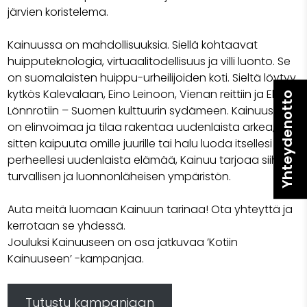
järvien koristelema.
Kainuussa on mahdollisuuksia. Siellä kohtaavat
huipputeknologia, virtuaalitodellisuus ja villi luonto. Se
on suomalaisten huippu-urheilijoiden koti. Sieltä löytyy
kytkös Kalevalaan, Eino Leinoon, Vienan reittiin ja Elias
Yhteydenotto
Lönnrotiin – Suomen kulttuurin sydämeen. Kainuussa
on elinvoimaa ja tilaa rakentaa uudenlaista arkea, oli
sitten kaipuuta omille juurille tai halu luoda itsellesi ja
perheellesi uudenlaista elämää, Kainuu tarjoaa siihen
turvallisen ja luonnonläheisen ympäristön.
Auta meitä luomaan Kainuun tarinaa! Ota yhteyttä ja
kerrotaan se yhdessä.
Jouluksi Kainuuseen on osa jatkuvaa ’Kotiin
Kainuuseen’ -kampanjaa.
Tutustu kampanjaan