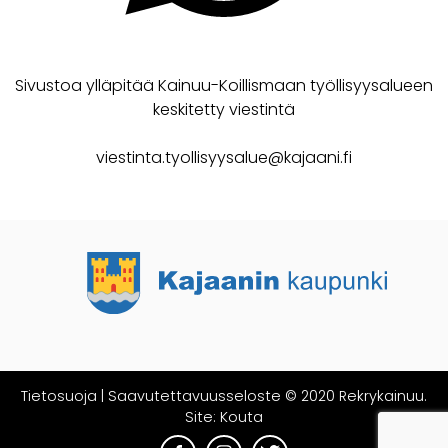
Sivustoa ylläpitää Kainuu-Koillismaan työllisyysalueen
keskitetty viestintä
viestinta.tyollisyysalue@kajaani.fi
Tietosuoja
|
Saavutettavuusseloste
© 2020 Rekrykainuu.
Site:
Kouta