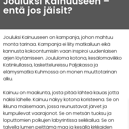
Jouluksi Kainuuseen –
entä jos jäisit?
Jouluksi Kainuuseen on kampanja, johon mahtuu
monta tarinaa. Kampanja ei liity matkailuun eikä
kannusta kokoontumisiin vaan inspiroi uudenlaisen
arjen löytämiseen. Joululoma kotona, kesälomaviikko
Katinkullassa, laskettelureissu Paljakassa ja
elämysmatka Kuhmossa on monen muuttotarinan
alku.
Kainuu on maakunta, josta pitää lähteä kauas jotta
näkisi lähelle. Kainuu näkyy kotona koristeena. Se on
ikkuna maisemaan, jossa reunustavat järvet ja
kumpuilevat vaarajonot. Se on metsän tuoksu ja
loputtomien polkujen labyrintissa seikkailua. Se on
talvella lumen peittämä maa ja kesällä kirkkaiden