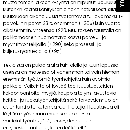
mutta tämän jälkeen kysyntä on hiipunut. Joulukuu
kuitenkin käänsi kehityksen ainakin hetkellisesti, sillä
kuukauden aikana uusia työtehtäviä tuli avoimeksi TE-
palveluihin peräti 33 % enemmän (+305) kuin vuotta
aikaisemmin, yhteensä 1 228. Muutoksen taustalla on
paikkamäärien huomattava kasvu palvelu- ja
myyntityöntekijöillä (+290) sekä prosessi- ja
kuljetustyöntekijöillä (+95).
Tekijöistä on pulaa alalla kuin alalla ja kuun lopussa
useissa ammateissa oli vähemmän tai vain hieman
enemmän työttömiä työnhakijoita kuin avoimia
paikkoja. Vaikeinta oli löytää teollisuustuotteiden
kokoonpanijoita, myyjiä, kauppiaita ym., avustavia
keittiö- ja ruokatyöntekijöitä sekä terveydenhuollon
asiantuntijoita, kuten sairaanhoitajia. Haastavaa oli
löytää myös muun muassa suojelu- ja
vartiointityöntekijöitä, terveydenhuollon
erityisasiantuntijoita, kuten lääkäreitä,