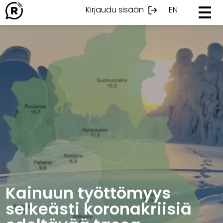
Ohita
Kirjaudu sisään
EN
sisältöön
Kainuun työttömyys
selkeästi koronakriisiä