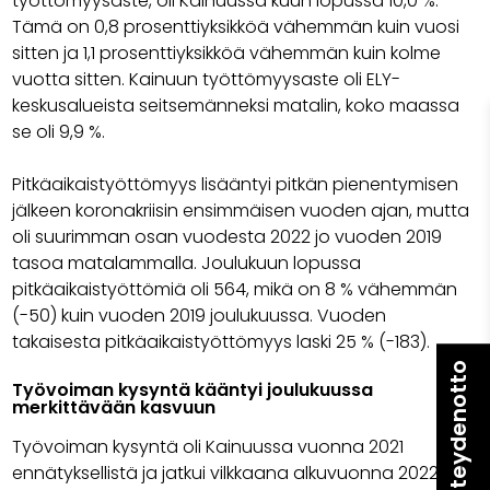
työttömyysaste, oli Kainuussa kuun lopussa 10,0 %.
Tämä on 0,8 prosenttiyksikköä vähemmän kuin vuosi
sitten ja 1,1 prosenttiyksikköä vähemmän kuin kolme
vuotta sitten. Kainuun työttömyysaste oli ELY-
keskusalueista seitsemänneksi matalin, koko maassa
se oli 9,9 %.
Pitkäaikaistyöttömyys lisääntyi pitkän pienentymisen
jälkeen koronakriisin ensimmäisen vuoden ajan, mutta
oli suurimman osan vuodesta 2022 jo vuoden 2019
tasoa matalammalla. Joulukuun lopussa
pitkäaikaistyöttömiä oli 564, mikä on 8 % vähemmän
(-50) kuin vuoden 2019 joulukuussa. Vuoden
takaisesta pitkäaikaistyöttömyys laski 25 % (-183).
Yhteydenotto
Työvoiman kysyntä kääntyi joulukuussa
merkittävään kasvuun
Työvoiman kysyntä oli Kainuussa vuonna 2021
ennätyksellistä ja jatkui vilkkaana alkuvuonna 2022,