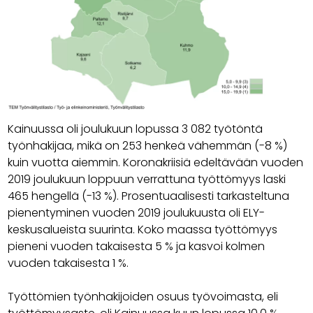
Kainuussa oli joulukuun lopussa 3 082 työtöntä
työnhakijaa, mikä on 253 henkeä vähemmän (-8 %)
kuin vuotta aiemmin. Koronakriisiä edeltävään vuoden
2019 joulukuun loppuun verrattuna työttömyys laski
465 hengellä (-13 %). Prosentuaalisesti tarkasteltuna
pienentyminen vuoden 2019 joulukuusta oli ELY-
keskusalueista suurinta. Koko maassa työttömyys
pieneni vuoden takaisesta 5 % ja kasvoi kolmen
vuoden takaisesta 1 %.
Työttömien työnhakijoiden osuus työvoimasta, eli