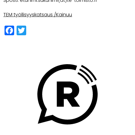
Sposti: etunimi.sukunimi(at)te-toimisto.fi
TEM työllisyyskatsaus /Kainuu
Facebook
Twitter