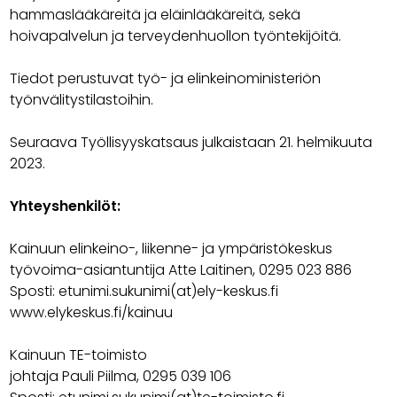
hammaslääkäreitä ja eläinlääkäreitä, sekä
hoivapalvelun ja terveydenhuollon työntekijöitä.
Tiedot perustuvat työ- ja elinkeinoministeriön
työnvälitystilastoihin.
Seuraava Työllisyyskatsaus julkaistaan 21. helmikuuta
2023.
Yhteyshenkilöt:
Kainuun elinkeino-, liikenne- ja ympäristökeskus
työvoima-asiantuntija Atte Laitinen, 0295 023 886
Sposti: etunimi.sukunimi(at)ely-keskus.fi
www.elykeskus.fi/kainuu
Kainuun TE-toimisto
johtaja Pauli Piilma, 0295 039 106