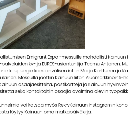
llistumisen Emigrant Expo -messuille mahdollisti Kainuun 
-palveluiden kv- ja EURES-asiantuntija Teemu Ahtonen. M
anin kaupungin kansainvälisen infon Marjo Karttunen ja Kai
ainen. Messuilla jaettiin Kainuun liiton Aluemarkkinointi-
ainuun osaajaesitteitä, postikortteja ja Kainuun hyvinvoi
esitettä sekä kontaktoitiin osaajia avoimina oleviin työpaikk
unnelmia voi katsoa myös RekryKainuun Instagramin koh
 josta löytyy Kainuun oma matkapäiväkirja.