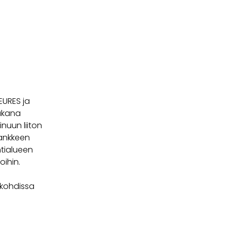
EURES ja
ukana
nuun liiton
hankkeen
ntialueen
oihin.
okohdissa