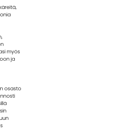
käreitä,
monia
,
en
vasi myös
oon ja
en osasto
innosti
illä
sin
nuun
us