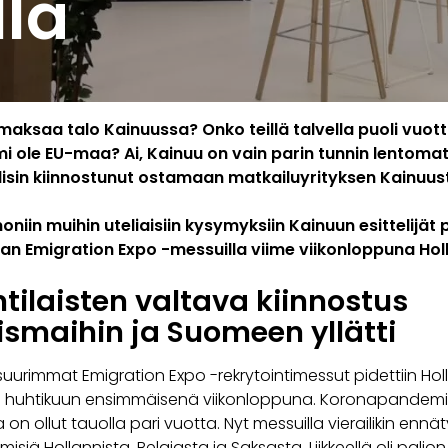
la
maksaa talo Kainuussa? Onko teillä talvella puoli vuo
i ole EU-maa? Ai, Kainuu on vain parin tunnin lentoma
isin kiinnostunut ostamaan matkailuyrityksen Kainuus
moniin muihin uteliaisiin kysymyksiin Kainuun esittelijät
n Emigration Expo -messuilla viime viikonloppuna Hol
ntilaisten valtava kiinnostus
ismaihin ja Suomeen yllätti
uurimmat Emigration Expo -rekrytointimessut pidettiin Hol
a huhtikuun ensimmäisenä viikonloppuna. Koronapandemi
n ollut tauolla pari vuotta. Nyt messuilla vierailikin enn
ihmisiä Hollannista, Belgiasta ja Saksasta. Liikkeellä oli paljon