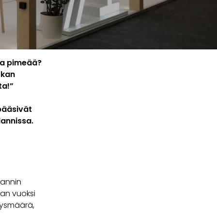
tta pimeää?
tkan
ta!”
 pääsivät
lannissa.
lannin
an vuoksi
ätysmäärä,