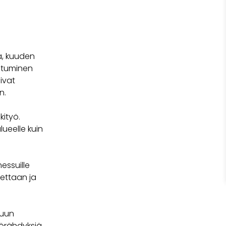
a, kuuden
istuminen
livat
n.
a
kityö.
ueelle kuin
essuille
uettaan ja
nuun
hörähdyksiä