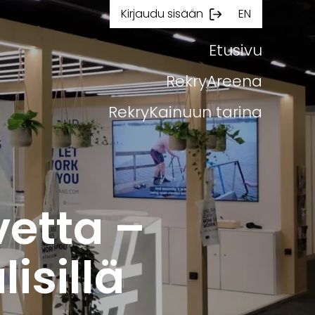
Kirjaudu sisään
EN
Etusivu
RekryAreena
RekryKainuun tarina
vetta –
isillä