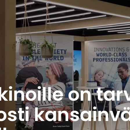
noille on tar
sti kansainväl