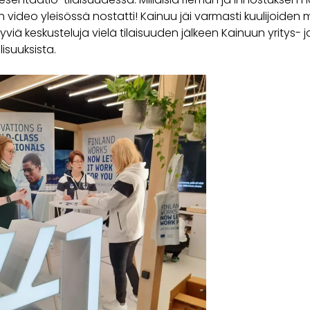
video yleisössä nostatti! Kainuu jäi varmasti kuulijoiden 
iä keskusteluja vielä tilaisuuden jälkeen Kainuun yritys- j
isuuksista.