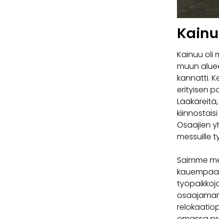
Kainu
Kainuu oli
muun aluee
kannatti. K
erityisen p
Lääkäreitä,
kiinnostais
Osaajien yh
messuille t
Saimme mes
kauempaa tu
työpaikkoja
osaajamark
relokaatiop
omassa pre