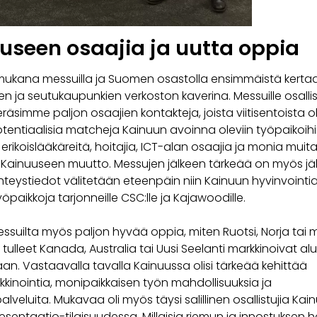
useen osaajia ja uutta oppia
 mukana messuilla ja Suomen osastolla ensimmäistä kerta
n ja seutukaupunkien verkoston kaverina. Messuille osall
eräsimme paljon osaajien kontakteja, joista viitisentoista o
otentiaalisia matcheja Kainuun avoinna oleviin työpaikoihi
 erikoislääkäreitä, hoitajia, ICT-alan osaajia ja monia muit
i Kainuuseen muutto. Messujen jälkeen tärkeää on myös jäl
teystiedot välitetään eteenpäin niin Kainuun hyvinvointial
yöpaikkoja tarjonneille CSC:lle ja Kajawoodille.
suilta myös paljon hyvää oppia, miten Ruotsi, Norja tai m
lleet Kanada, Australia tai Uusi Seelanti markkinoivat al
an. Vastaavalla tavalla Kainuussa olisi tärkeää kehittää
kinointia, monipaikkaisen työn mahdollisuuksia ja
alveluita. Mukavaa oli myös täysi salillinen osallistujia Kai
sentaatio-tilaisuudessa. Millaisia riemun ja innostuksen 