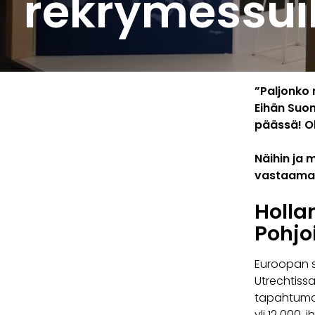
rekrymessuil
”Paljonko 
Eihän Suom
päässä! Ol
Näihin ja 
vastaamaa
Holla
Pohjo
Euroopan s
Utrechtiss
tapahtuma o
yli 12 000, 