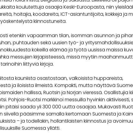
kaita koulutettuja osaajia Keski-Euroopasta, niin yleislää
äreitä, hoitajia, koodareita, ICT-asiantuntijoita, kokkeja ja 
työskentelystä kiinnostuneita.
nosti etenkin vapaamman tilan, isomman asunnon ja pihan
han, puhtauden sekä uusien työ- ja yritysmahdollisuuksi
Innokkuudesta kokeilla elämää ja työtä uusissa maissa ku
uhka messujen kirjapisteessä, missä myytiin maahanmuutt
arinoihin liittyviä kirjoja.
iitosta kauniista osastostaan, valkoisista huppareista,
estä ja iloisista ilmeistä. Kompakti, mutta näyttävä Suom
joismaiden hallissa, Ruotsin ja Norjan vieressä. Osallistujia ki
si. Pohjois-Ruotsi markkinoi messuilla hyvinkin aktiivisesti, s
in pitäisi saada yli 300 000 uutta osaajaa. Mukavasti Ruot
 siivellä pääsimme samalla kertomaan Suomesta ja Kai
ksista – ja todellakin, hollantilaisten kiinnostus ja avoimu
suuksille Suomessa yllätti.