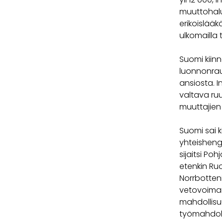
muuttohaluk
erikoislääk
ulkomailla 
Suomi kiin
luonnonrau
ansiosta. 
valtava ru
muuttajien t
Suomi sai k
yhteisheng
sijaitsi Poh
etenkin Ruot
Norrbotteni
vetovoiman
mahdollisuu
työmahdolli