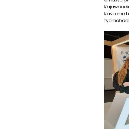
Kajawoodin 
Kävimme hyv
työmahdoll