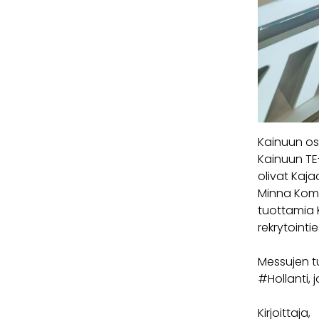
Kainuun osa
Kainuun TE
olivat Kaja
Minna Komul
tuottamia K
rekrytointi
Messujen t
#Hollanti,
Kirjoittaja,