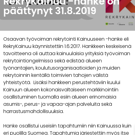
RekryKainuu -hanke on
päättynyt 31.8.2019
Osaavan työvoiman rekrytointi Kainuuseen -hanke eli
RekryKainuu käynnistettiin 1.6.2017. Hankkeen keskeisenä
tavoitteena oli auttaa kainuulaisia yrityksiä työvoiman
rekrytointiongelmissa sekä edistää alueen
työnantajien, koulutusorganisaatioiden ja muiden
rekrytoinnin kentällä toimivien tahojen välistä
yhteistyötä. Lisäksi hankkeen perustehtäviin kuului
Kainuun alueen kokonaisvaltaiseen markkinointiin
osallistuminen tuomalla esiin alueen erinomaisia
asumis-, perus- ja vapaa-ajan palveluita sekä
harrastusmahdollisuuksia.
Hanke osallistui useisiin tapahtumiin niin Kainuussa kuin
eri puolilla Suomea. Tapahtumia järjestettiin myös itse