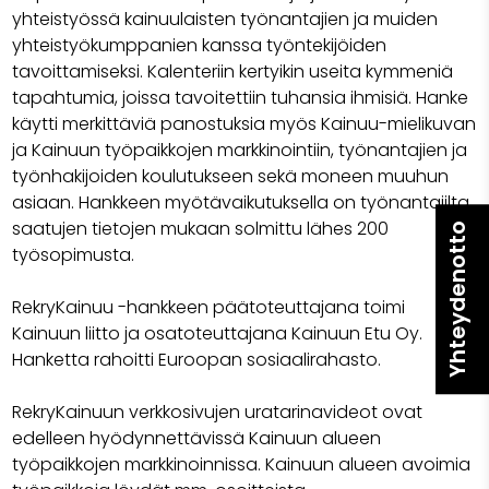
yhteistyössä kainuulaisten työnantajien ja muiden
yhteistyökumppanien kanssa työntekijöiden
tavoittamiseksi. Kalenteriin kertyikin useita kymmeniä
tapahtumia, joissa tavoitettiin tuhansia ihmisiä. Hanke
käytti merkittäviä panostuksia myös Kainuu-mielikuvan
ja Kainuun työpaikkojen markkinointiin, työnantajien ja
työnhakijoiden koulutukseen sekä moneen muuhun
asiaan. Hankkeen myötävaikutuksella on työnantajilta
saatujen tietojen mukaan solmittu lähes 200
Yhteydenotto
työsopimusta.
RekryKainuu -hankkeen päätoteuttajana toimi
Kainuun liitto ja osatoteuttajana Kainuun Etu Oy.
Hanketta rahoitti Euroopan sosiaalirahasto.
RekryKainuun verkkosivujen uratarinavideot ovat
edelleen hyödynnettävissä Kainuun alueen
työpaikkojen markkinoinnissa. Kainuun alueen avoimia