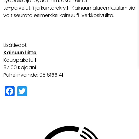
työpaikkoja löydät mm. osoitteista
te-palvelut.fi ja kuntarekry.fi. Kainuun alueen kuulumisia
voit seurata esimerkiksi kainuu.fi-verkkosivuilta.
Lisätiedot:
Kainuun liitto
Kauppakatu 1
87100 Kajaani
Puhelinvaihde: 08 6155 41
Facebook
Twitter