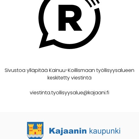
Sivustoa ylläpitää Kainuu-Koillismaan työllisyysalueen
keskitetty viestintä
viestinta.tyollisyysalue@kajaani.fi