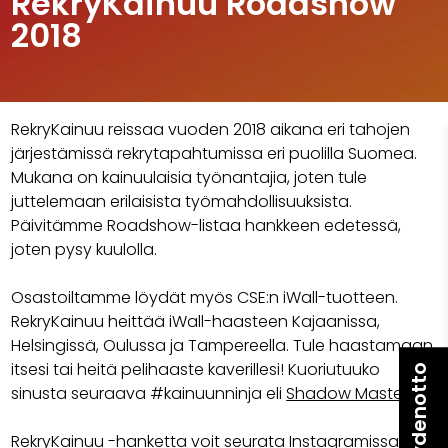
RekryKainuu Roadshow
2018
RekryKainuu reissaa vuoden 2018 aikana eri tahojen
järjestämissä rekrytapahtumissa eri puolilla Suomea.
Mukana on kainuulaisia työnantajia, joten tule
juttelemaan erilaisista työmahdollisuuksista.
Päivitämme Roadshow-listaa hankkeen edetessä,
joten pysy kuulolla.
Osastoiltamme löydät myös CSE:n iWall-tuotteen.
RekryKainuu heittää iWall-haasteen Kajaanissa,
Helsingissä, Oulussa ja Tampereella. Tule haastamaan
itsesi tai heitä pelihaaste kaverillesi! Kuoriutuuko
Yhteydenotto
sinusta seuraava #kainuunninja eli
Shadow Master
.
RekryKainuu -hanketta voit seurata Instagramissa ja