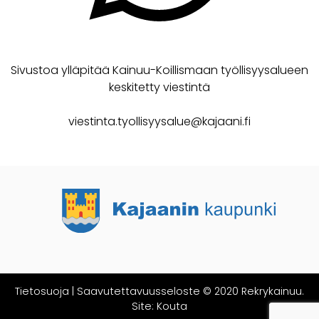
Sivustoa ylläpitää Kainuu-Koillismaan työllisyysalueen
keskitetty viestintä
viestinta.tyollisyysalue@kajaani.fi
Tietosuoja
|
Saavutettavuusseloste
© 2020 Rekrykainuu.
Site:
Kouta