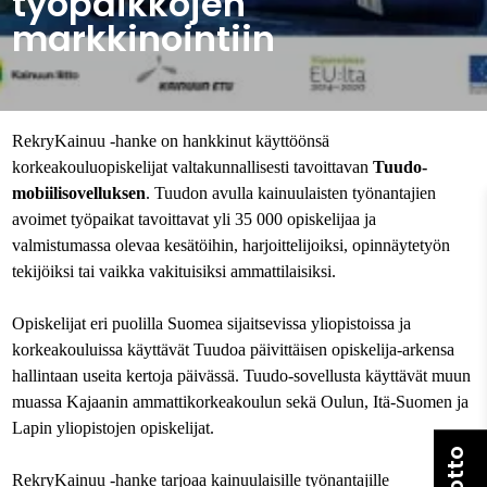
työpaikkojen
markkinointiin
RekryKainuu -hanke on hankkinut käyttöönsä
korkeakouluopiskelijat valtakunnallisesti tavoittavan
Tuudo-
mobiilisovelluksen
. Tuudon avulla kainuulaisten työnantajien
avoimet työpaikat tavoittavat yli 35 000 opiskelijaa ja
valmistumassa olevaa kesätöihin, harjoittelijoiksi, opinnäytetyön
tekijöiksi tai vaikka vakituisiksi ammattilaisiksi.
Opiskelijat eri puolilla Suomea sijaitsevissa yliopistoissa ja
korkeakouluissa käyttävät Tuudoa päivittäisen opiskelija-arkensa
hallintaan useita kertoja päivässä. Tuudo-sovellusta käyttävät muun
muassa Kajaanin ammattikorkeakoulun sekä Oulun, Itä-Suomen ja
Lapin yliopistojen opiskelijat.
RekryKainuu -hanke tarjoaa kainuulaisille työnantajille