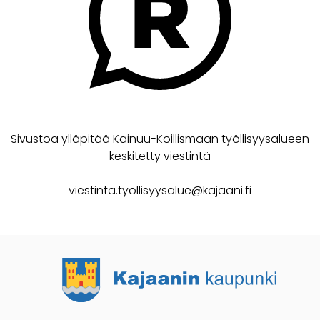
Sivustoa ylläpitää Kainuu-Koillismaan työllisyysalueen
keskitetty viestintä
viestinta.tyollisyysalue@kajaani.fi