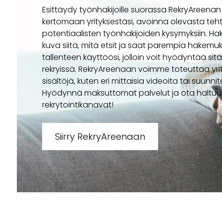
Esittäydy työnhakijoille suorassa RekryAreenan
kertomaan yrityksestäsi, avoinna olevasta te
potentiaalisten työnhakijoiden kysymyksiin. Ha
kuva siitä, mitä etsit ja saat parempia hakemuksi
tallenteen käyttöösi, jolloin voit hyödyntää si
rekryissä. RekryAreenaan voimme toteuttaa yr
sisältöjä, kuten eri mittaisia videoita tai suunn
Hyödynnä maksuttomat palvelut ja ota haltuu
rekrytointikanavat!
Siirry RekryAreenaan