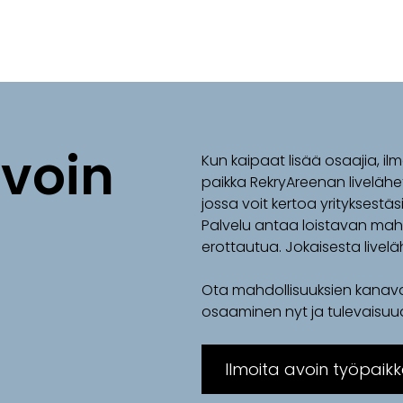
avoin
Kun kaipaat lisää osaajia, il
paikka RekryAreenan livelähe
jossa voit kertoa yrityksestä
Palvelu antaa loistavan mahd
erottautua. Jokaisesta live
Ota mahdollisuuksien kanava
osaaminen nyt ja tulevaisuu
Ilmoita avoin työpaik