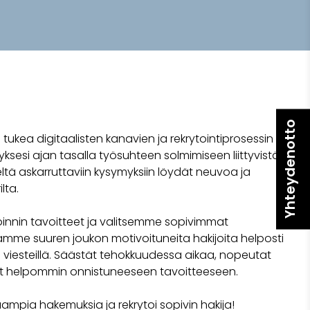
Yhteydenotto
tukea digitaalisten kanavien ja rekrytointiprosessin
ksesi ajan tasalla työsuhteen solmimiseen liittyvistä
ltä askarruttaviin kysymyksiin löydät neuvoa ja
lta.
nnin tavoitteet ja valitsemme sopivimmat
mme suuren joukon motivoituneita hakijoita helposti
 ja viesteillä. Säästät tehokkuudessa aikaa, nopeutat
set helpommin onnistuneeseen tavoitteeseen.
ampia hakemuksia ja rekrytoi sopivin hakija!