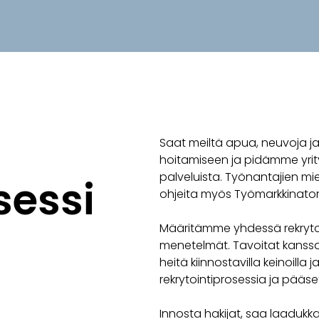
Saat meiltä apua, neuvoja ja 
hoitamiseen ja pidämme yrity
palveluista. Työnantajien mie
sessi
ohjeita myös Työmarkkinatori
Määritämme yhdessä rekrytoi
menetelmät. Tavoitat kanssa
heitä kiinnostavilla keinoilla
rekrytointiprosessia ja pää
Innosta hakijat, saa laadukka