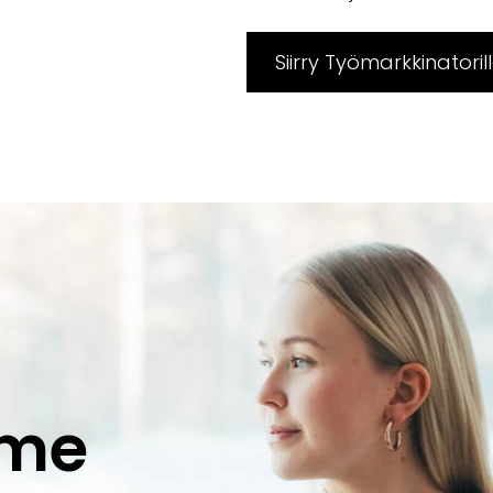
Siirry Työmarkkinatoril
mme