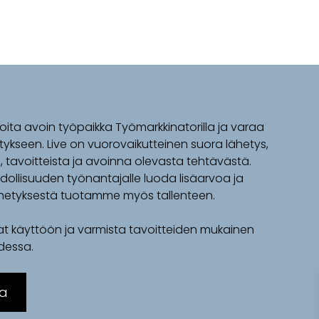
moita avoin työpaikka Työmarkkinatorilla ja varaa
tykseen. Live on vuorovaikutteinen suora lähetys,
si, tavoitteista ja avoinna olevasta tehtävästä.
ollisuuden työnantajalle luoda lisäarvoa ja
lähetyksestä tuotamme myös tallenteen.
t käyttöön ja varmista tavoitteiden mukainen
dessa.
ka