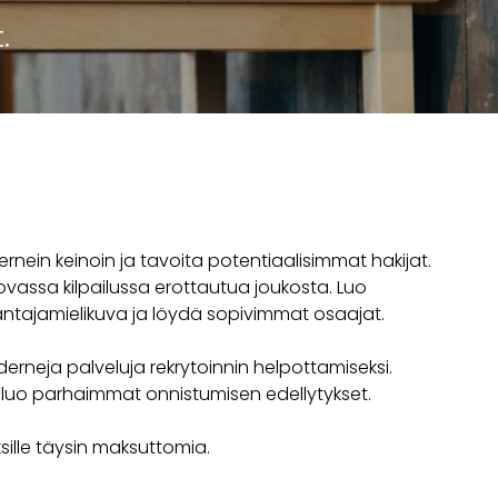
.
rnein keinoin ja tavoita potentiaalisimmat hakijat.
ovassa kilpailussa erottautua joukosta. Luo
ntajamielikuva ja löydä sopivimmat osaajat.
rneja palveluja rekrytoinnin helpottamiseksi.
luo parhaimmat onnistumisen edellytykset.
sille täysin maksuttomia.