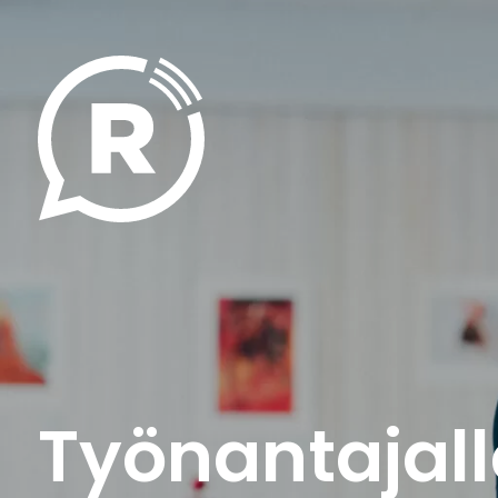
Ohita
sisältöön
Työnantajall