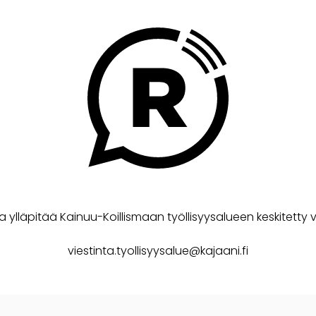
a ylläpitää Kainuu-Koillismaan työllisyysalueen keskitetty v
viestinta.tyollisyysalue@kajaani.fi