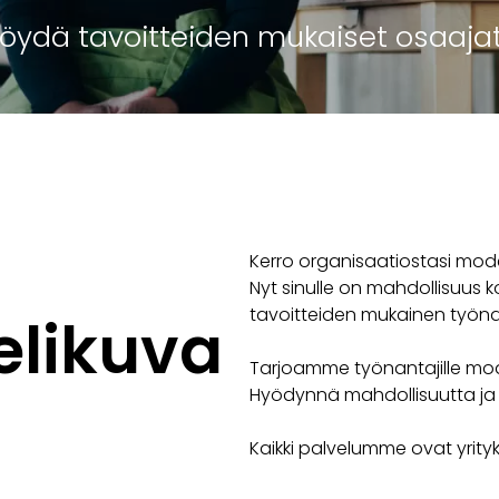
 löydä tavoitteiden mukaiset osaajat
Kerro organisaatiostasi mode
Nyt sinulle on mahdollisuus k
tavoitteiden mukainen työna
elikuva
Tarjoamme työnantajille mode
Hyödynnä mahdollisuutta ja 
Kaikki palvelumme ovat yrityk