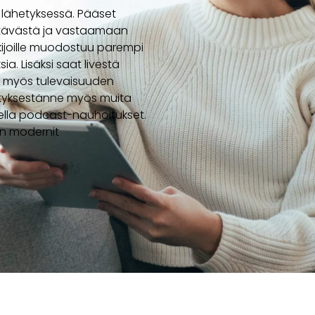
 lähetyksessä. Pääset
htävästä ja vastaamaan
kijoille muodostuu parempi
a. Lisäksi saat livestä
tä myös tulevaisuuden
ityksestänne myös muita
itella podcast-nauhoitukset.
n modernit