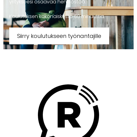
yritykseesi osaavaa henkilöstöä.
Koulutuksen kokonaiskesto 60 minuuttia.
Siirry koulutukseen työnantajille