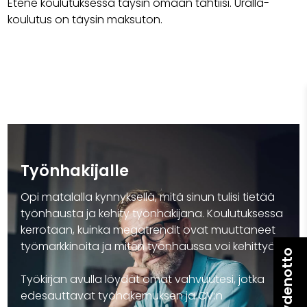
Etene koulutuksessa täysin omaan tahtiisi. Uralla-
koulutus on täysin maksuton.
Työnhakijalle
Opi matalalla kynnyksellä, mitä sinun tulisi tietää
työnhausta ja kehity työnhakijana. Koulutuksessa
kerrotaan, kuinka megatrendit ovat muuttaneet
työmarkkinoita ja miten työnhaussa voi kehittyä.
Yhteydenotto
Työkirjan avulla löydät omat vahvuutesi, jotka
edesauttavat työhakemuksen ja CV:n