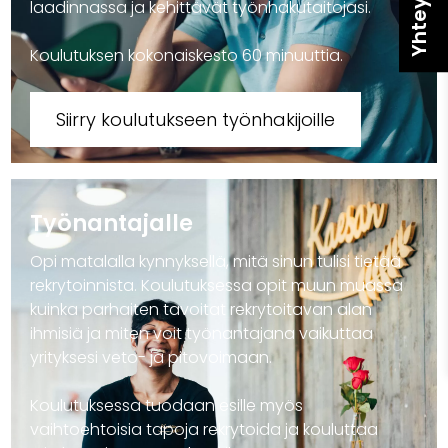
laadinnassa ja kehittävät työnhakutaitojasi.
Koulutuksen kokonaiskesto 60 minuuttia.
Siirry koulutukseen työnhakijoille
Työnantajalle
Opi matalalla kynnyksellä, mitä sinun tulisi tietää
rekrytoinnista. Koulutuksessa opit muun muassa
kuinka parhaiten tavoitat rekrytoitavan alan
ihmisiä ja miten voit työnantajana vaikuttaa
yrityksesi veto- ja pitovoimaan.
Koulutuksessa tuodaan esille myös
vaihtoehtoisia tapoja rekrytoida ja kouluttaa