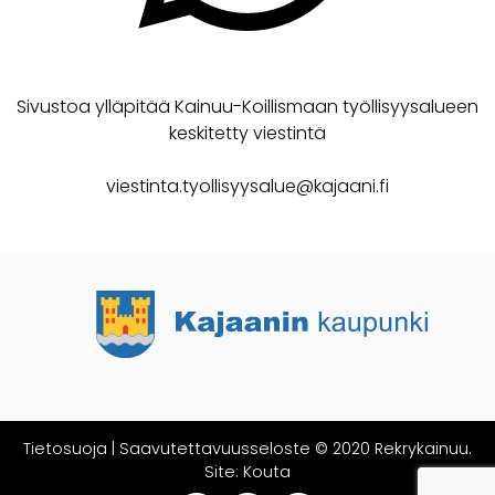
Sivustoa ylläpitää Kainuu-Koillismaan työllisyysalueen
keskitetty viestintä
viestinta.tyollisyysalue@kajaani.fi
Tietosuoja
|
Saavutettavuusseloste
© 2020 Rekrykainuu.
Site:
Kouta