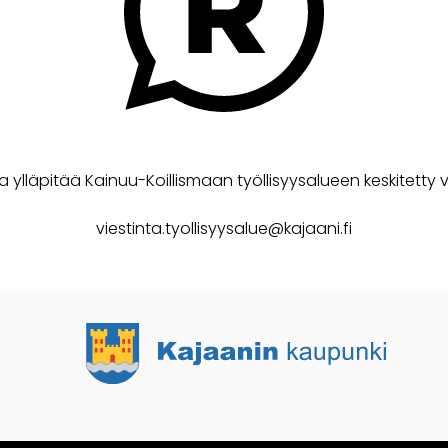
a ylläpitää Kainuu-Koillismaan työllisyysalueen keskitetty v
viestinta.tyollisyysalue@kajaani.fi