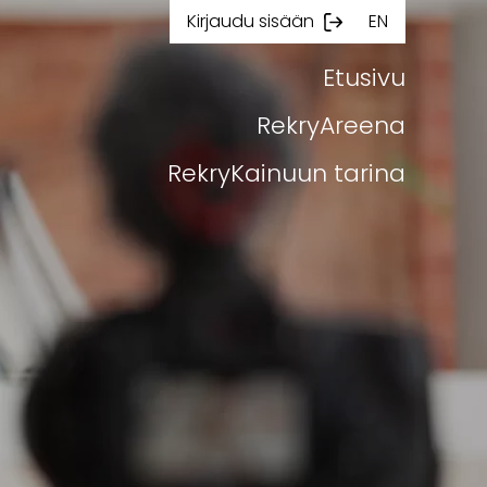
Kirjaudu sisään
EN
Etusivu
RekryAreena
RekryKainuun tarina