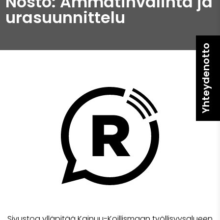
Nosto: Ammatinvalinta ja
urasuunnittelu
Yhteydenotto
Sivustoa ylläpitää Kainuu-Koillismaan työllisyysalueen