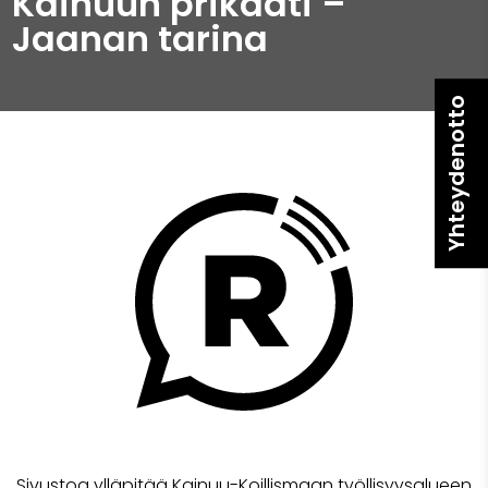
Kainuun prikaati –
Jaanan tarina
Yhteydenotto
Sivustoa ylläpitää Kainuu-Koillismaan työllisyysalueen