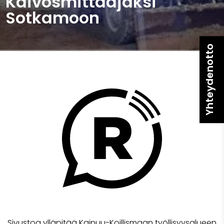
Kaivosmittaajaksi
Sotkamoon
Yhteydenotto
Sivustoa ylläpitää Kainuu-Koillismaan työllisyysalueen