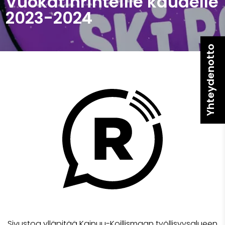
Vuokatinrinteille kaudelle
2023-2024
Yhteydenotto
Sivustoa ylläpitää Kainuu-Koillismaan työllisyysalueen