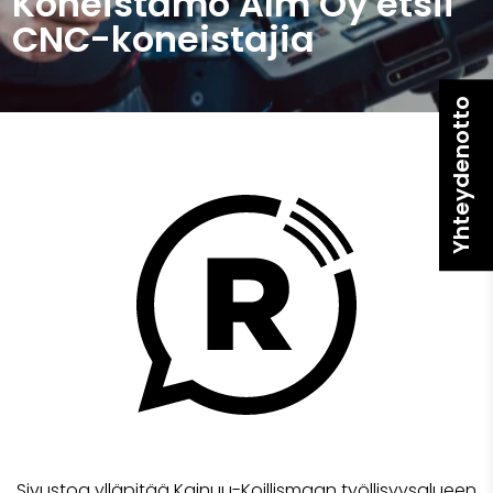
Koneistamo Alm Oy etsii
CNC-koneistajia
Yhteydenotto
Sivustoa ylläpitää Kainuu-Koillismaan työllisyysalueen