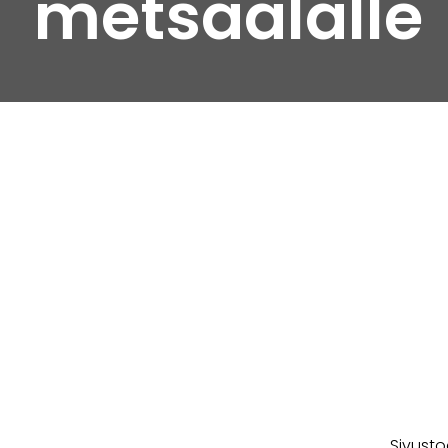
metsäalalle
Sivusto