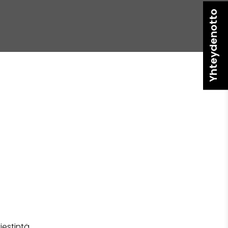
Yhteydenotto
iestintä