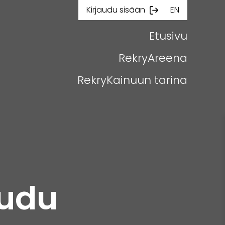
Kirjaudu sisään
EN
Etusivu
RekryAreena
RekryKainuun tarina
audu