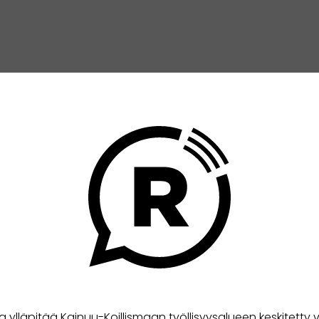
a ylläpitää Kainuu-Koillismaan työllisyysalueen keskitetty v