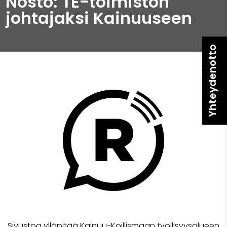
Nosto: TE-toimiston
johtajaksi Kainuuseen
Yhteydenotto
Sivustoa ylläpitää Kainuu-Koillismaan työllisyysalueen