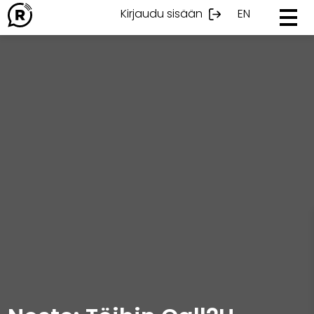
Ohita
Kirjaudu sisään
EN
sisältöön