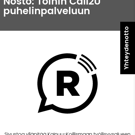
Nosto: Töihin Call2U
puhelinpalveluun
Yhteydenotto
Sivustoa ylläpitää Kainuu-Koillismaan työllisyysalueen