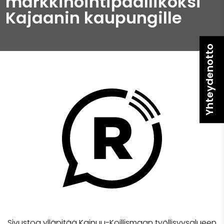
markkinointipäälliköksi
Kajaanin kaupungille
Yhteydenotto
Sivustoa ylläpitää Kainuu-Koillismaan työllisyysalueen