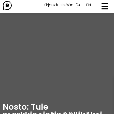
Ohita
Kirjaudu sisään
EN
sisältöön
Nosto: Tule