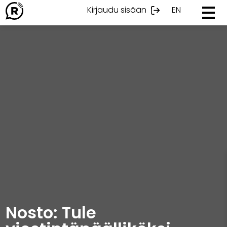
Ohita
Kirjaudu sisään
EN
sisältöön
Nosto: Tule