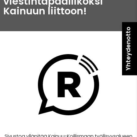
viestintäpäälliköksi
Kainuun liittoon!
Yhteydenotto
Sivustoa ylläpitää Kainuu-Koillismaan työllisyysalueen