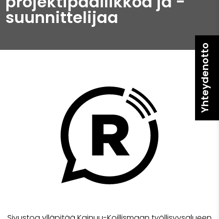
projektipäällikköä ja -
suunnittelijaa
Yhteydenotto
Sivustoa ylläpitää Kainuu-Koillismaan työllisyysalueen