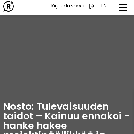
Ohita
Kirjaudu sisään
EN
sisältöön
Nosto: Tulevaisuuden
taidot – Kainuu ennakoi -
hanke hakee