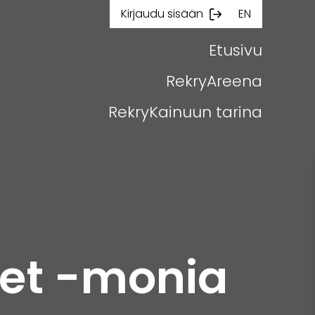
Kirjaudu sisään
EN
Etusivu
RekryAreena
RekryKainuun tarina
set -monia