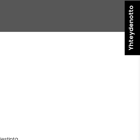
Yhteydenotto
iestintä