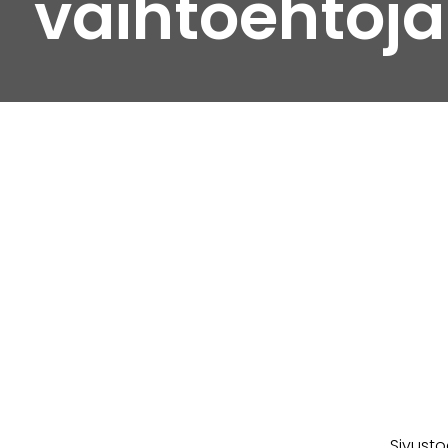
vaihtoehtoja
Sivusto