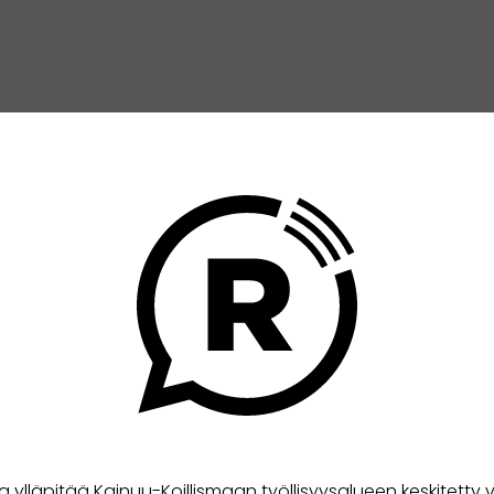
a ylläpitää Kainuu-Koillismaan työllisyysalueen keskitetty v