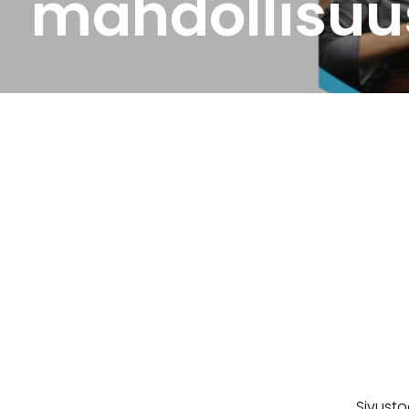
mahdollisuu
Sivusto