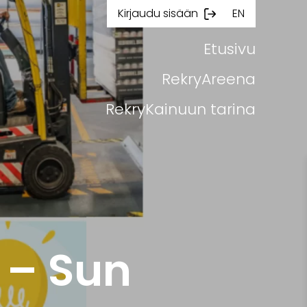
Kirjaudu sisään
EN
Etusivu
RekryAreena
RekryKainuun tarina
 – Sun