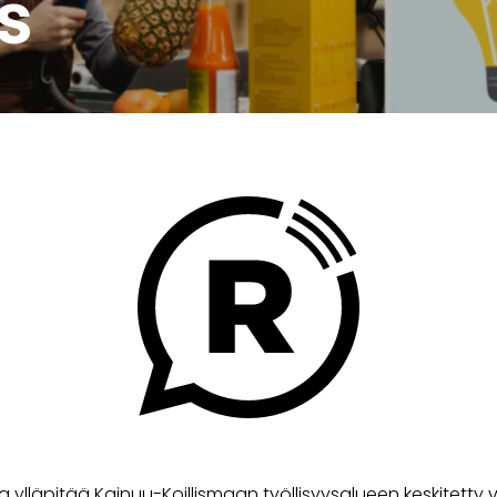
s
a ylläpitää Kainuu-Koillismaan työllisyysalueen keskitetty v