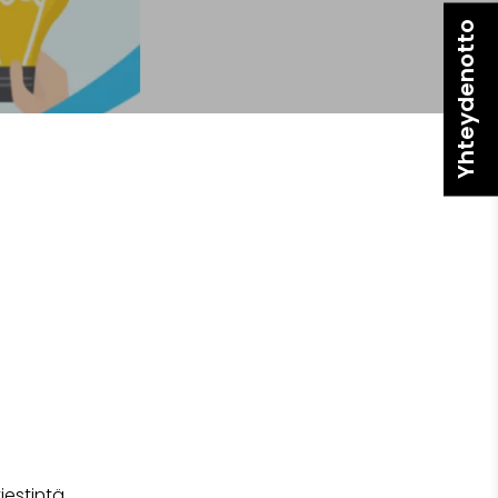
Yhteydenotto
iestintä