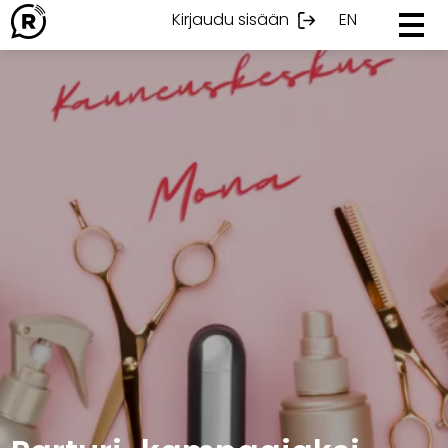
Ohita
Kirjaudu sisään
EN
sisältöön