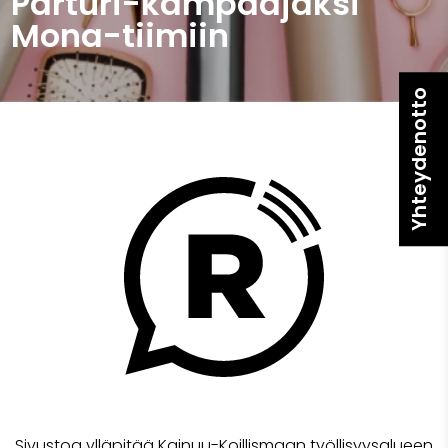
Parturi-kampaajaksi
Mona-tiimiin
Yhteydenotto
Sivustoa ylläpitää Kainuu-Koillismaan työllisyysalueen