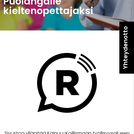
Puolangalle
kieltenopettajaksi
Yhteydenotto
Sivustoa ylläpitää Kainuu-Koillismaan työllisyysalueen