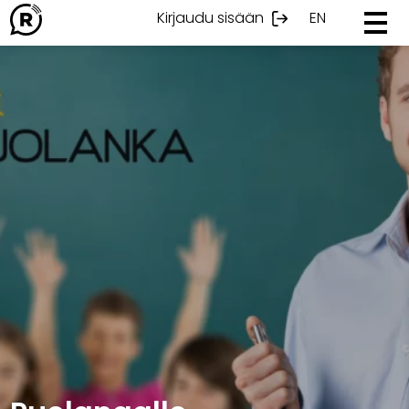
Ohita
Kirjaudu sisään
EN
sisältöön