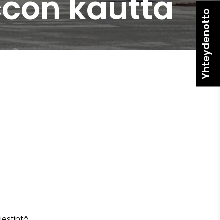
ccon kautta
Yhteydenotto
iestintä