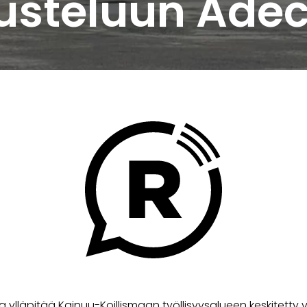
rusteluun Ade
a ylläpitää Kainuu-Koillismaan työllisyysalueen keskitetty v