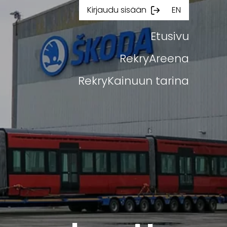
Kirjaudu sisään
EN
Etusivu
RekryAreena
RekryKainuun tarina