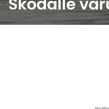
Škodalle va
Sivusto