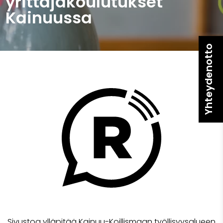
yrittäjäkoulutukset
Kainuussa
Yhteydenotto
Sivustoa ylläpitää Kainuu-Koillismaan työllisyysalueen