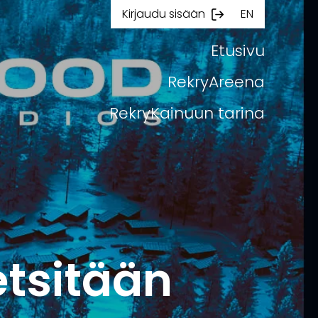
Kirjaudu sisään
EN
Etusivu
RekryAreena
RekryKainuun tarina
etsitään