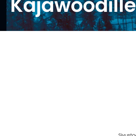
Kajawoodill
Sivusto