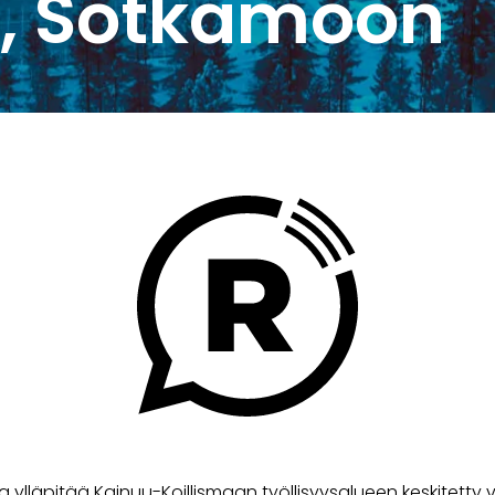
e, Sotkamoon
a ylläpitää Kainuu-Koillismaan työllisyysalueen keskitetty v