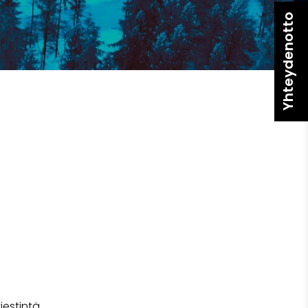
Yhteydenotto
iestintä