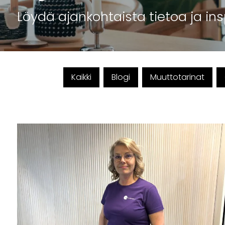
Löydä ajankohtaista tietoa ja ins
Kaikki
Blogi
Muuttotarinat