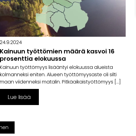
24.9.2024
Kainuun työttömien määrä kasvoi 16
prosenttia elokuussa
Kainuun työttömyys lisääntyi elokuussa alueista
kolmanneksi eniten. Alueen työttömyysaste oli silti
maan viidenneksi matalin. Pitkäaikaistyöttömyys […]
Lue lisää
inen