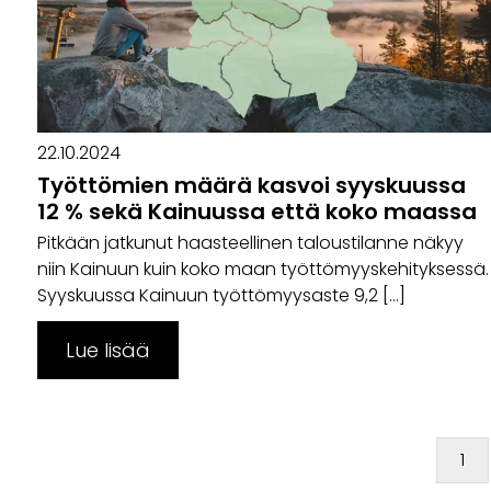
22.10.2024
Työttömien määrä kasvoi syyskuussa
12 % sekä Kainuussa että koko maassa
Pitkään jatkunut haasteellinen taloustilanne näkyy
niin Kainuun kuin koko maan työttömyyskehityksessä.
Syyskuussa Kainuun työttömyysaste 9,2 […]
Lue lisää
1