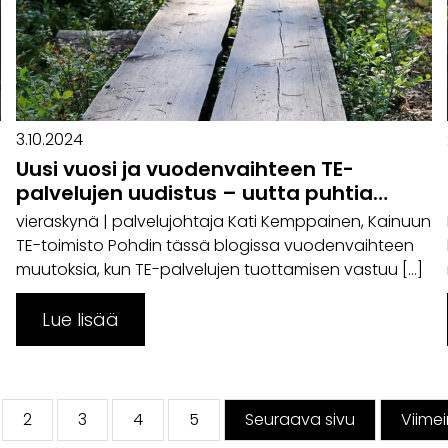
3.10.2024
Uusi vuosi ja vuodenvaihteen TE-
palvelujen uudistus – uutta puhtia
tekemiseen
vieraskynä | palvelujohtaja Kati Kemppainen, Kainuun
TE-toimisto Pohdin tässä blogissa vuodenvaihteen
muutoksia, kun TE-palvelujen tuottamisen vastuu […]
Lue lisää
2
3
4
5
Seuraava sivu
Viime