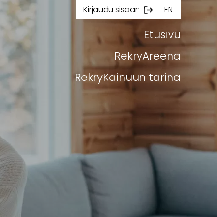
Kirjaudu sisään
EN
Etusivu
RekryAreena
RekryKainuun tarina