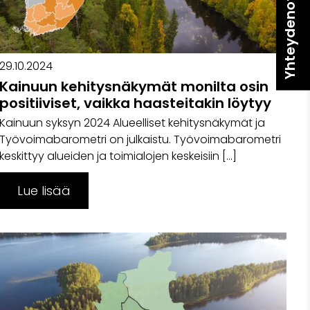
Yhteydenotto
29.10.2024
Kainuun kehitysnäkymät monilta osin
positiiviset, vaikka haasteitakin löytyy
Kainuun syksyn 2024 Alueelliset kehitysnäkymät ja
Työvoimabarometri on julkaistu. Työvoimabarometri
keskittyy alueiden ja toimialojen keskeisiin […]
Lue lisää