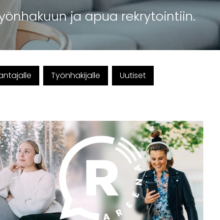
yönhakuun ja apua rekrytointiin.
ntajalle
Työnhakijalle
Uutiset