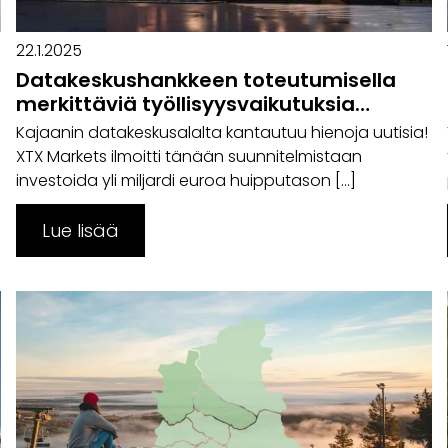
22.1.2025
Datakeskushankkeen toteutumisella
merkittäviä työllisyysvaikutuksia
Kainuuseen
Kajaanin datakeskusalalta kantautuu hienoja uutisia!
XTX Markets ilmoitti tänään suunnitelmistaan
investoida yli miljardi euroa huipputason […]
Lue lisää