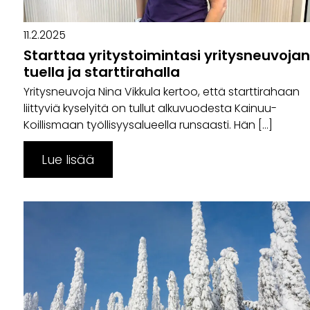
11.2.2025
Starttaa yritystoimintasi yritysneuvojan
tuella ja starttirahalla
Yritysneuvoja Nina Vikkula kertoo, että starttirahaan
liittyviä kyselyitä on tullut alkuvuodesta Kainuu-
Koillismaan työllisyysalueella runsaasti. Hän […]
Lue lisää