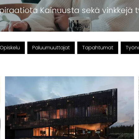
piraatiota Kainuusta sekä vinkkejä t
Opiskelu
Paluumuuttajat
Tapahtumat
Työna