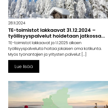
28.11.2024
TE-toimistot lakkaavat 31.12.2024 –
työllisyyspalvelut hoidetaan jatkossa
Kainuun ja Koillismaan kunnissa
TE-toimistot lakkaavat ja 1.1.2025 alkaen
työllisyyspalveluita hoitaa jokaisen oma kotikunta.
Myös työnantajien ja yritysten palvelut […]
Lue lisää