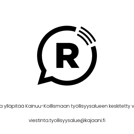
a ylläpitää Kainuu-Koillismaan työllisyysalueen keskitetty v
viestinta.tyollisyysalue@kajaani.fi