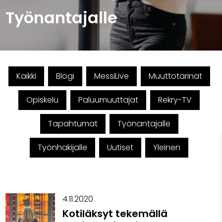
Työnantajalle
Kaikki
Blogi
MessiLive
Muuttotarinat
Opiskelu
Paluumuuttajat
Rekry-TV
Tapahtumat
Työnantajalle
Työnhakijalle
Uutiset
Yleinen
4.11.2020
Kotiläksyt tekemällä