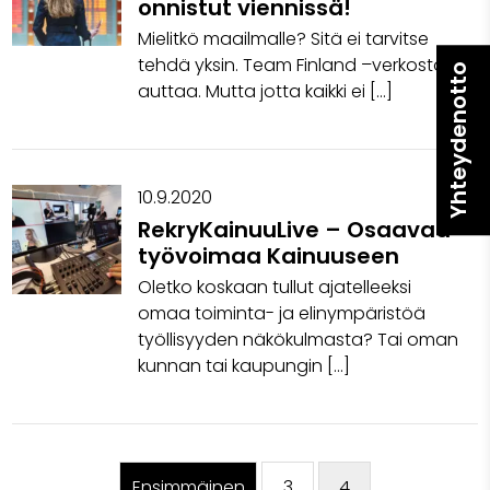
onnistut viennissä!
Mielitkö maailmalle? Sitä ei tarvitse
tehdä yksin. Team Finland –verkosto
Yhteydenotto
auttaa. Mutta jotta kaikki ei […]
10.9.2020
RekryKainuuLive – Osaavaa
työvoimaa Kainuuseen
Oletko koskaan tullut ajatelleeksi
omaa toiminta- ja elinympäristöä
työllisyyden näkökulmasta? Tai oman
kunnan tai kaupungin […]
Ensimmäinen
3
4