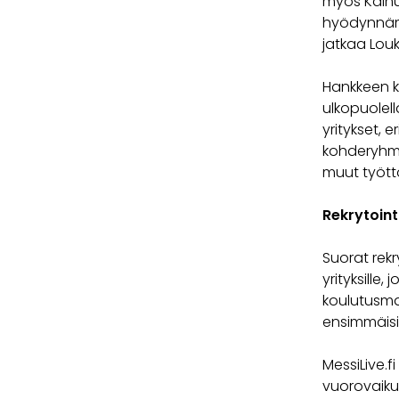
myös Kainuu
hyödynnämm
jatkaa Lou
Hankkeen k
ulkopuolel
yritykset, e
kohderyhmä
muut työttö
Rekrytoint
Suorat rekr
yrityksille
koulutusmah
ensimmäisiä
MessiLive.f
vuorovaiku