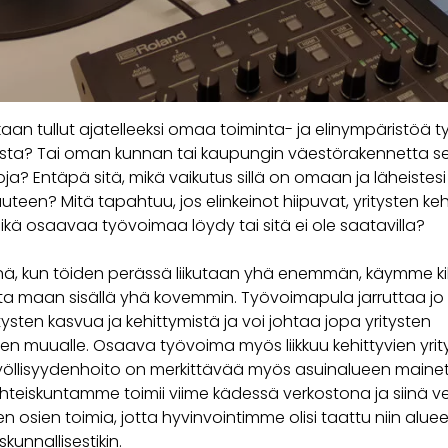
aan tullut ajatelleeksi omaa toiminta- ja elinympäristöä t
ta? Tai oman kunnan tai kaupungin väestörakennetta s
oja? Entäpä sitä, mikä vaikutus sillä on omaan ja läheiste
uuteen? Mitä tapahtuu, jos elinkeinot hiipuvat, yritysten ke
ikä osaavaa työvoimaa löydy tai sitä ei ole saatavilla?
ä, kun töiden perässä liikutaan yhä enemmän, käymme ki
a maan sisällä yhä kovemmin. Työvoimapula jarruttaa jo 
itysten kasvua ja kehittymistä ja voi johtaa jopa yritysten
een muualle. Osaava työvoima myös liikkuu kehittyvien yrit
yöllisyydenhoito on merkittävää myös asuinalueen maine
Yhteiskuntamme toimii viime kädessä verkostona ja siinä v
en osien toimia, jotta hyvinvointimme olisi taattu niin alueel
kunnallisestikin.