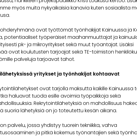
ssa, hankkeen projektipäällikkö Kristi Loukusa kertoo. Lisäk
e myös muita nykyaikaisia kanavia kuten sosiaalista m
kusa.
ohderyhmänä ovat työttömät työnhakijat Kainuussa ja 
la, potentiaaliset työperäiset maahanmuuttajat ja kainuul
rityisesti pk- ja mikroyritykset sekä muut työantajat. Lisäksi
ä ovat koulutusten tarjoajat sekä TE-toimiston henkilöku
mille palveluja tarjoavat tahot.
ilähetyksissä yritykset ja työnhakijat kohtaavat
ytointilähetykset ovat tarjolla maksutta kaikille Kainuussa to
, jotka haluavat tuoda esille avoimia työpaikkoja sekä
dollisuuksia. Rekrytointilähetyksiä on mahdollisuus hakea
 suoria lähetyksiä on jo toteutettu kesän aikana.
i on palvelu, jossa yhdistyy tuorein tekniikka, vahva
tusosaaminen ja pitkä kokemus työnantajien sekä työnha