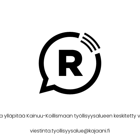
a ylläpitää Kainuu-Koillismaan työllisyysalueen keskitetty v
viestinta.tyollisyysalue@kajaani.fi