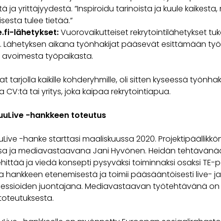
 ja yrittäjyydestä. ”Inspiroidu tarinoista ja kuule kaikesta, 
esta tulee tietää.”
e.fi-lähetykset:
Vuorovaikutteiset rekrytointilähetykset tu
ia. Lähetyksen aikana työnhakijat pääsevät esittämään työn
 avoimesta työpaikasta.
t tarjolla kaikille kohderyhmille, oli sitten kyseessä työnhaki
a CV:tä tai yritys, joka kaipaa rekrytointiapua.
uuLive -hankkeen toteutus
Live -hanke starttasi maaliskuussa 2020. Projektipäällikkön
kusa ja mediavastaavana Jani Hyvönen. Heidän tehtävän
ittää ja viedä konsepti pysyväksi toiminnaksi osaksi TE-pa
aa hankkeen etenemisestä ja toimii pääsääntöisesti live- ja
essioiden juontajana. Mediavastaavan työtehtävänä on 
toteutuksesta.