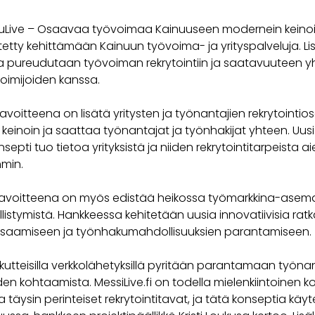
uLive – Osaavaa työvoimaa Kainuuseen modernein keino
etty kehittämään Kainuun työvoima- ja yrityspalveluja. Lis
 pureudutaan työvoiman rekrytointiin ja saatavuuteen 
toimijoiden kanssa.
voitteena on lisätä yritysten ja työnantajien rekrytointi
keinoin ja saattaa työnantajat ja työnhakijat yhteen. Uusi
septi tuo tietoa yrityksistä ja niiden rekrytointitarpeista
min.
 tavoitteena on myös edistää heikossa työmarkkina-asem
llistymistä. Hankkeessa kehitetään uusia innovatiivisia ratk
iosaamiseen ja työnhakumahdollisuuksien parantamiseen.
utteisilla verkkolähetyksillä pyritään parantamaan työnan
den kohtaamista. MessiLive.fi on todella mielenkiintoinen k
 täysin perinteiset rekrytointitavat, ja tätä konseptia käy