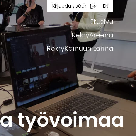
Kirjaudu sisään
EN
Etusivu
RekryAreena
RekryKainuun tarina
aa työvoimaa