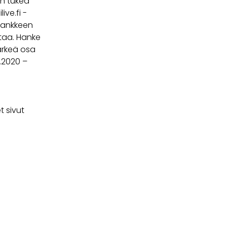
on tukea
ive.fi -
hankkeen
taa. Hanke
ärkeä osa
3.2020 –
t sivut