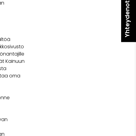
Yhteydenotto
an
ältöä
erkkosivusto
önantajille
vät Kainuun
sta
ottaa oma
jonne
uvan
an