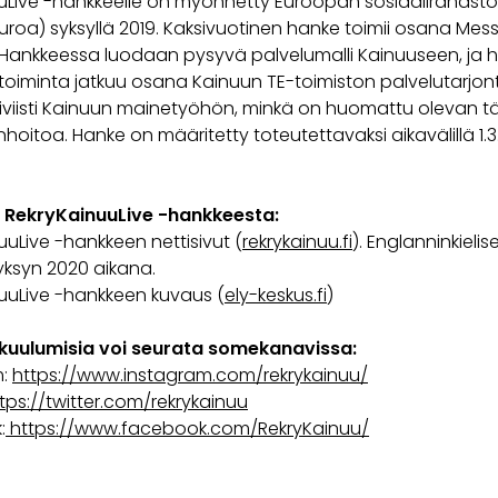
uLive -hankkeelle on myönnetty Euroopan sosiaalirahast
roa) syksyllä 2019. Kaksivuotinen hanke toimii osana Messil
 Hankkeessa luodaan pysyvä palvelumalli Kainuuseen, ja 
toiminta jatkuu osana Kainuun TE-toimiston palvelutarjon
tiiviisti Kainuun mainetyöhön, minkä on huomattu olevan t
nhoitoa. Hanke on määritetty toteutettavaksi aikavälillä 1.
a RekryKainuuLive -hankkeesta:
uuLive -hankkeen nettisivut (
rekrykainuu.fi
). Englanninkielise
ksyn 2020 aikana.
nuuLive -hankkeen kuvaus (
ely-keskus.fi
)
kuulumisia voi seurata somekanavissa:
m:
https://www.instagram.com/rekrykainuu/
tps://twitter.com/rekrykainuu
:
https://www.facebook.com/RekryKainuu/
cebook
Twitter