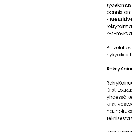
työelämästä
ponnistamis
• MessiLiv
rekrytoint
kysymyksiä
Palvelut ova
nykyaikaist
RekryKain
RekryKainuu
Kristi Lou
yhdessä keh
Kristi vast
nauhoituss
teknisestä 