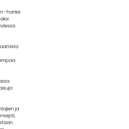
in -hanke
äksi
yhdessä
osaamista
 aiempaa
assa
aisuja
tajien ja
onsepti,
tetään