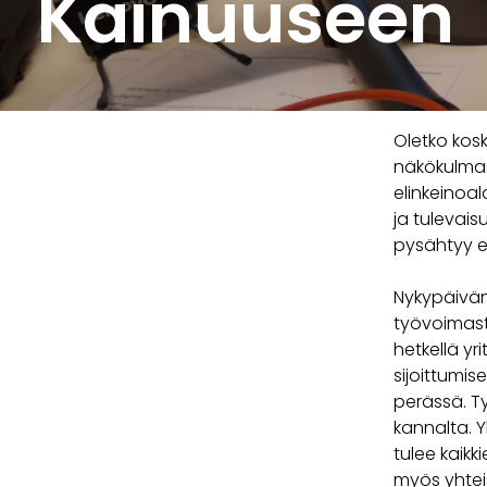
Kainuuseen
Oletko kosk
näkökulmas
elinkeinoal
ja tulevais
pysähtyy e
Nykypäivän
työvoimast
hetkellä yr
sijoittumis
perässä. T
kannalta. 
tulee kaikki
myös yhteis