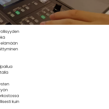
yöllisyyden
ekä
si elämään
hittyminen
lpailua
tällä
ysten
työn
erkostossa
lisesti kuin