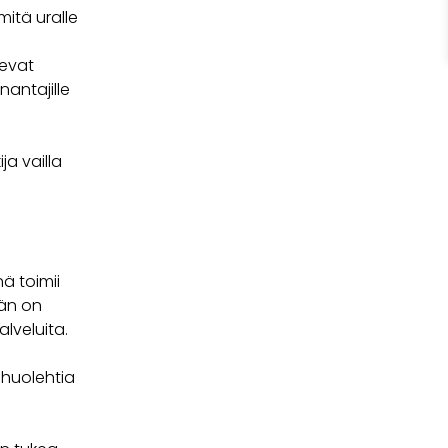
mitä uralle
kevat
antajille
ja vailla
ä toimii
ään on
lveluita.
huolehtia