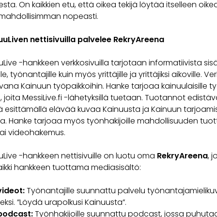
sta. On kaikkien etu, että oikea tekijä löytää itselleen oike
mahdollisimman nopeasti.
uLiven nettisivuilla palvelee RekryAreena
Live -hankkeen verkkosivuilla tarjotaan informatiivista sis
le, työnantajille kuin myös yrittäjille ja yrittäjiksi aikoville. V
vana Kainuun työpaikkoihin. Hanke tarjoaa kainuulaisille ty
 joita MessiLive.fi -lähetyksillä tuetaan. Tuotannot edistä
 esittämällä elävää kuvaa Kainuusta ja Kainuun tarjoami
ta. Hanke tarjoaa myös työnhakijoille mahdollisuuden tu
ai videohakemus.
uLive -hankkeen nettisivuille on luotu oma
RekryAreena
, 
kaikki hankkeen tuottama mediasisältö:
ideot:
Työnantajille suunnattu palvelu työnantajamielik
ksi. ”Löydä urapolkusi Kainuusta”.
podcast:
Työnhakijoille suunnattu podcast, jossa puhuta