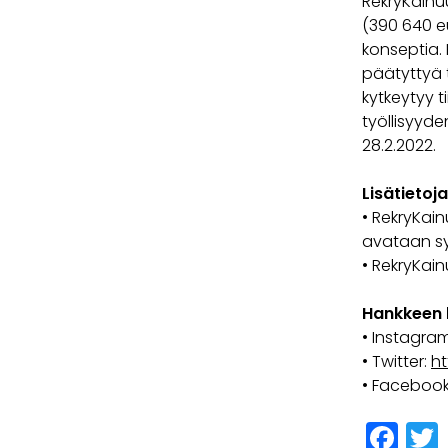
RekryKainu
(390 640 eu
konseptia.
päätyttyä 
kytkeytyy 
työllisyyde
28.2.2022.
Lisätietoj
• RekryKain
avataan sy
• RekryKai
Hankkeen 
• Instagra
• Twitter:
ht
• Facebook
Fa