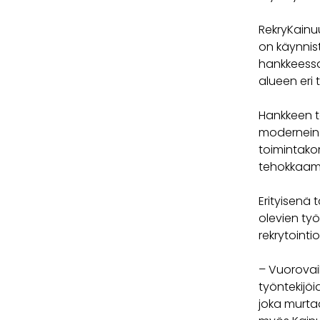
RekryKainu
on käynnist
hankkeessa
alueen eri 
Hankkeen ta
modernein 
toimintakon
tehokkaam
Erityisenä
olevien työ
rekrytoint
– Vuorovaik
työntekijöi
joka murtaa