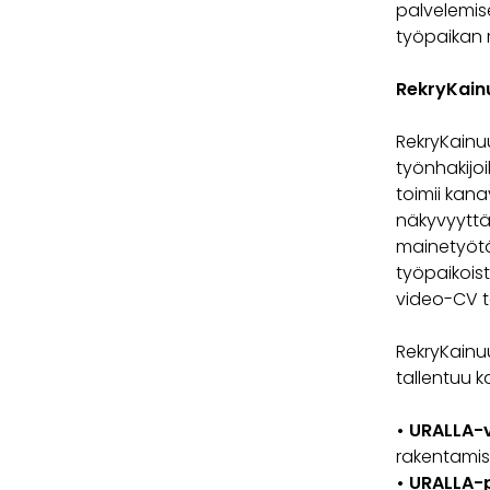
palvelemise
työpaikan 
RekryKainu
RekryKainuu
työnhakijoil
toimii kana
näkyvyyttä,
mainetyötä
työpaikois
video-CV t
RekryKainu
tallentuu 
• URALLA-v
rakentamise
• URALLA-