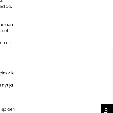
si
ediaa,
Kainuun
aiset
nta ja
imiville
 nyt ja
kijoiden