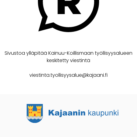
Sivustoa ylläpitää Kainuu-Koillismaan työllisyysalueen
keskitetty viestintä
viestinta.tyollisyysalue@kajaani.fi