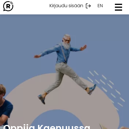
Ohita
Kirjaudu sisään
EN
sisältöön
Oppija Kaenuussa