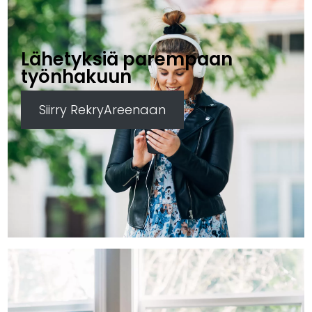
Lähetyksiä parempaan
työnhakuun
Siirry RekryAreenaan