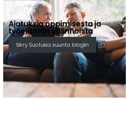
Ajatuksia oppimisesta ja
työelämän valinnoista
Siirry Suotuisa suunta blogiin