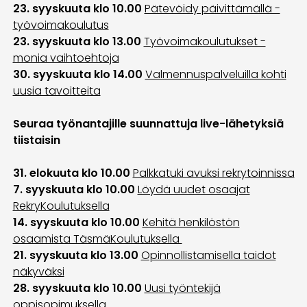
23. syyskuuta klo 10.00
Pätevöidy päivittämällä -
työvoimakoulutus
23. syyskuuta klo 13.00
Työvoimakoulutukset -
monia vaihtoehtoja
30. syyskuuta klo 14.00
Valmennuspalveluilla kohti
uusia tavoitteita
Seuraa työnantajille suunnattuja live-lähetyksiä
tiistaisin
31. elokuuta klo 10.00
Palkkatuki avuksi rekrytoinnissa
7. syyskuuta klo 10.00
Löydä uudet osaajat
RekryKoulutuksella
14. syyskuuta klo 10.00
Kehitä henkilöstön
osaamista TäsmäKoulutuksella
21. syyskuuta klo 13.00
Opinnollistamisella taidot
näkyväksi
28. syyskuuta klo 10.00
Uusi työntekijä
oppisopimuksella