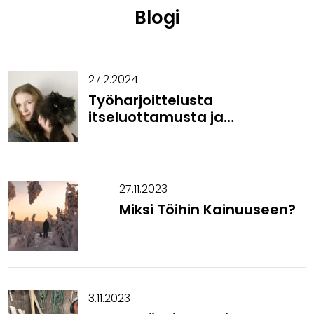
Blogi
27.2.2024
Työharjoittelusta
itseluottamusta ja
varmuutta tulevaisuuden
suunnitelmiin
27.11.2023
Miksi Töihin Kainuuseen?
3.11.2023