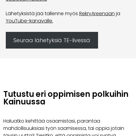
Lähetyksistä jää tallenne myös
RekryAreenaan
ja
YouTube-kanavalle.
Seuraa lähetyksiä TE-livessä
Tutustu eri oppimisen polkuihin
Kainuussa
Haluatko kehittää osaamistasi, parantaa
mahdollisuuksiasi työn saamisessa, tai oppia jotain
täysin uutta? Tiesitkö, että oppimista voi syntyä