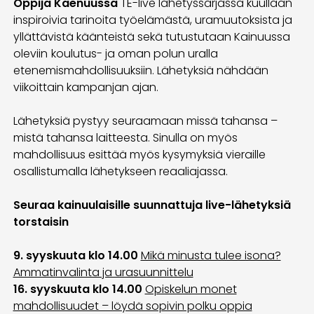
Oppija Kaenuussa
TE-live lähetyssarjassa kuullaan
inspiroivia tarinoita työelämästä, uramuutoksista ja
yllättävistä käänteistä sekä tutustutaan Kainuussa
oleviin
koulutus- ja oman polun uralla
etenemismahdollisuuksiin. Lähetyksiä nähdään
viikoittain kampanjan ajan.
Lähetyksiä pystyy seuraamaan missä tahansa –
mistä tahansa laitteesta. Sinulla on myös
mahdollisuus esittää myös kysymyksiä vieraille
osallistumalla lähetykseen reaaliajassa.
Seuraa kainuulaisille suunnattuja live-lähetyksiä
torstaisin
9. syyskuuta klo 14.00
Mikä minusta tulee isona?
Ammatinvalinta ja urasuunnittelu
16. syyskuuta klo 14.00
Opiskelun monet
mahdollisuudet – löydä sopivin polku oppia