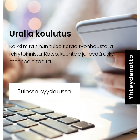
Uralla koulutus
Kaikki mitä sinun tulee tietää työnhausta ja
rekrytoinnista. Katso, kuuntele ja löydä askel
Yhteydenotto
eteenpäin täältä.
Tulossa syyskuussa