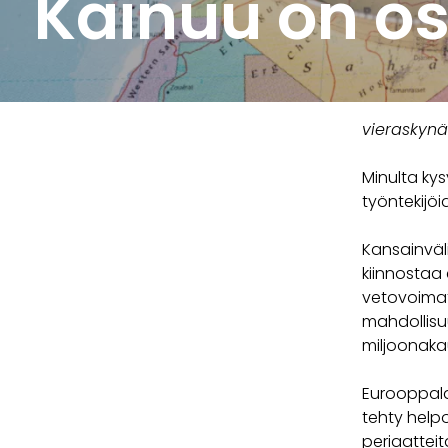
Kainuu on o
vieraskynä
Minulta ky
työntekijö
Kansainväli
kiinnostaa
vetovoimate
mahdollisu
miljoonakau
Eurooppala
tehty helpo
periaatteit