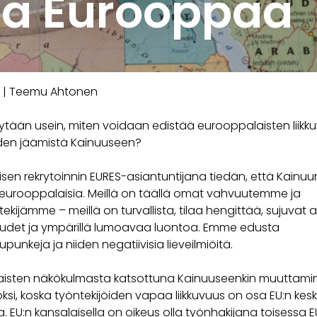
sa Eurooppaa
| Teemu Ahtonen
sytään usein, miten voidaan edistää eurooppalaisten liikku
iden jäämistä Kainuuseen?
sen rekrytoinnin EURES-asiantuntijana tiedän, että Kainuu
 eurooppalaisia. Meillä on täällä omat vahvuutemme ja
kijämme – meillä on turvallista, tilaa hengittää, sujuvat
udet ja ympärillä lumoavaa luontoa. Emme edusta
punkeja ja niiden negatiivisia lieveilmiöitä.
isten näkökulmasta katsottuna Kainuuseenkin muuttami
ksi, koska työntekijöiden vapaa liikkuvuus on osa EU:n kesk
a. EU:n kansalaisella on oikeus olla työnhakijana toisessa