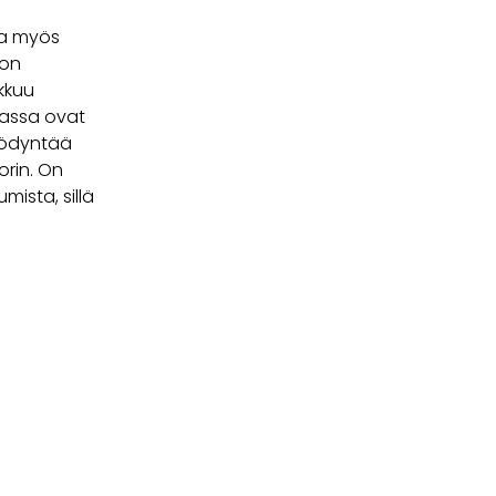
ra myös
 on
ikkuu
passa ovat
hyödyntää
orin. On
mista, sillä