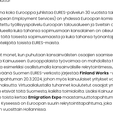
autta!
a koko Eurooppa juhlistaa EURES-palvelun 30 vuotista tai
opean Employment Services) on yhdessä Euroopan komis
ettu työllisyyspalvelu Euroopan talousalueen ja Sveitsin as
alueella kuka tahansa sopimusmaan kansalainen on oikeu
öitä toisesta sopimusmaasta ja kuka tahansa työnanta
ekijöitä toisista EURES-maista.
at monet, kun puhutaan kansainvälisten osaajien saamise
 Kainuuseen. Eurooppalaista työvoimaa on mahdollista 
a esimerkiksi osallistumalla kansainvälisille rekrytointimessui
väänä Suomen EURES-verkosto järjestää
Finland Works
-v
tapahtuman 20.3.2024, johon myös kainuulaiset yritykset v
maksutta. Virtuaalialustalla tuhannet koulutetut osaajat y
tsivät töitä Suomesta, kaikilta toimialoilta. Lisäksi Kainuu
jo toista kertaa
Emigration Expo
maastamuuttotapahtu
4. Kyseessä on Euroopan suurin rekrytointitapahtuma, joka
n vuosittain Hollannissa.