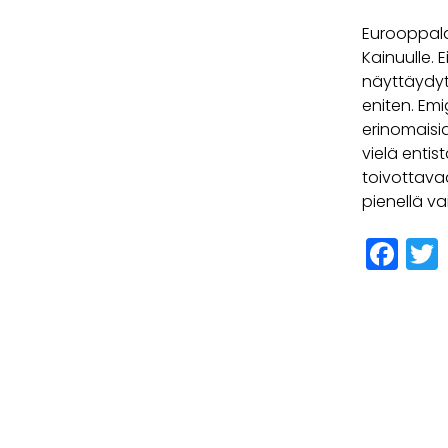
Eurooppal
Kainuulle.
näyttäydytt
eniten. Em
erinomaisi
vielä entis
toivottavaa
pienellä v
Fa