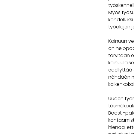
työskennell
Myös työsu
kohdelluks
työolojen j
Kainuun ve
on helppoa 
tarvitaan e
kainuulais
edellyttää 
nähdään ma
kaikenkokoi
Uuden työn
täsmäkoulu
Boost -palv
kohtaamista
hienoa, et