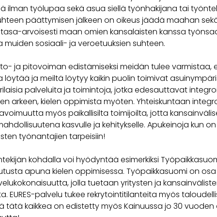
ä ilman työlupaa sekä asua siellä työnhakijana tai työntek
hteen päättymisen jälkeen on oikeus jäädä maahan sekä 
i tasa-arvoisesti maan omien kansalaisten kanssa työnsa
a muiden sosiaali- ja veroetuuksien suhteen.
to- ja pitovoiman edistämiseksi meidän tulee varmistaa, 
löytää ja meiltä löytyy kaikin puolin toimivat asuinympäris
rilaisia palveluita ja toimintoja, jotka edesauttavat integr
een arkeen, kielen oppimista myöten. Yhteiskuntaan integ
avoimuutta myös paikallisilta toimijoilta, jotta kansainväli
hdollisuutena kasvulle ja kehitykselle. Apukeinoja kun on 
sten työnantajien tarpeisiin!
tekijän kohdalla voi hyödyntää esimerkiksi Työpaikkasuom
tusta apuna kielen oppimisessa. Työpaikkasuomi on osa
elukokonaisuutta, jolla tuetaan yritysten ja kansainvälist
. EURES-palvelu tukee rekrytointitilanteita myös taloudelli
tä tätä kaikkea on edistetty myös Kainuussa jo 30 vuoden