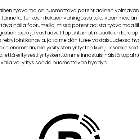
ainen työvoima on huomattava potentiaalinen voimava
 Ei tänne kuitenkaan kukaan vahingossa tule, vaan meidän
ävä näillä foorumeilla, missä potentiaalista työvoimaa li
igration Expo ja vastaavat tapahtumat muuallakin Euroo
a rekrytointikanavia, joita meidän tulee vastaisuudessa 
täkin enemmän, niin yksityisten yritysten kuin julkisenkin sekt
, että erityisesti yrityskenttämme innostuisi näistä tapahtu
aivalla voi yritys saada huomattavan hyödyn.
cebook
Twitter