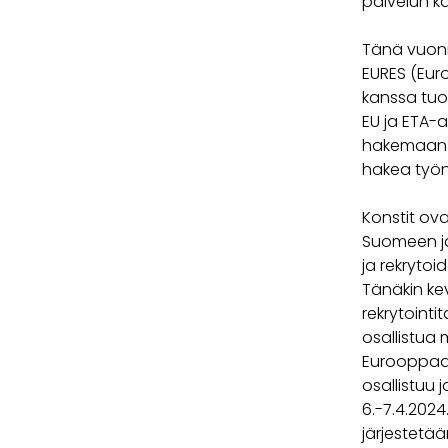
palvelun k
Tänä vuonn
EURES (Eur
kanssa tuot
EU ja ETA-
hakemaan t
hakea työnt
Konstit ov
Suomeen ja
ja rekrytoid
Tänäkin ke
rekrytointi
osallistua 
Eurooppaa e
osallistuu 
6.-7.4.202
järjestetää