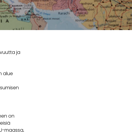
vuutta ja
n alue
 asumisen
nen on
eisiä
 EU-maassa,