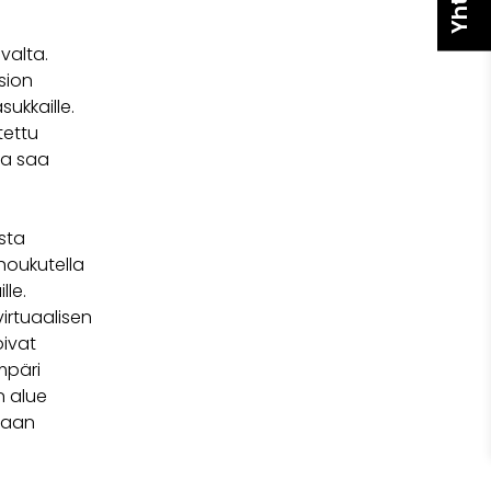
valta.
sion
ukkaille.
tettu
ja saa
sta
houkutella
lle.
irtuaalisen
oivat
mpäri
n alue
maan