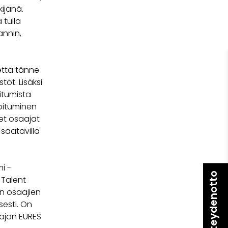
ijänä.
tulla
annin,
että tänne
töt. Lisäksi
oitumista
roituminen
set osaajat
saatavilla
i -
Yhteydenotto
 Talent
en osaajien
sesti. On
 ajan EURES