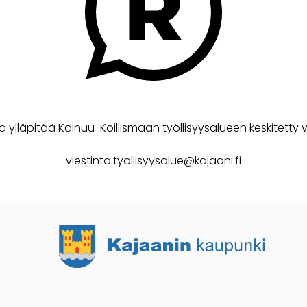
a ylläpitää Kainuu-Koillismaan työllisyysalueen keskitetty v
viestinta.tyollisyysalue@kajaani.fi