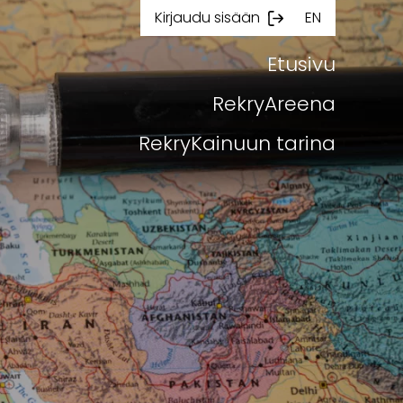
Kirjaudu sisään
EN
Etusivu
RekryAreena
RekryKainuun tarina