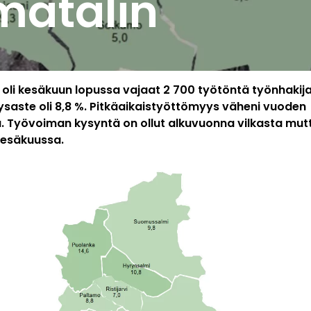
matalin
oli kesäkuun lopussa vajaat 2 700 työtöntä työnhakij
saste oli 8,8 %. Pitkäaikaistyöttömyys väheni vuoden
. Työvoiman kysyntä on ollut alkuvuonna vilkasta mut
kesäkuussa.