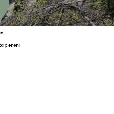
aa.
ta pieneni