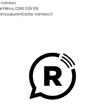
-toimisto
li Piilma, 0295 039 106
nimi.sukunimi(at)te-toimisto.fi
cebook
Twitter