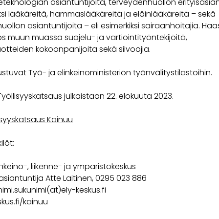
neteknologian asiantuntijoita, terveydenhuollon erityisasian
iksi lääkäreitä, hammaslääkäreitä ja eläinlääkäreitä – sekä
ollon asiantuntijoita – eli esimerkiksi sairaanhoitajia. Haa
 muun muassa suojelu- ja vartiointityöntekijöitä,
uotteiden kokoonpanijoita sekä siivoojia.
stuvat Työ- ja elinkeinoministeriön työnvälitystilastoihin.
öllisyyskatsaus julkaistaan 22. elokuuta 2023.
lisyyskatsaus Kainuu
löt:
nkeino-, liikenne- ja ympäristökeskus
siantuntija Atte Laitinen, 0295 023 886
nimi.sukunimi(at)ely-keskus.fi
kus.fi/kainuu