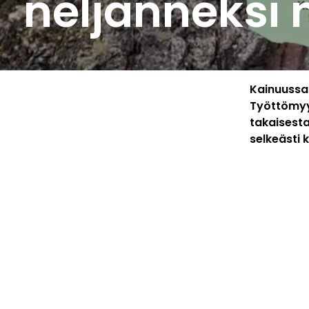
neljänneksi 
Kainuussa 
Työttömyy
takaisesta
selkeästi 