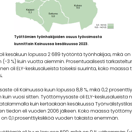
Työttömien työnhakijoiden osuus työvoimasta
kunnittain Kainuussa kesäkuussa 2023.
oli kesäkuun lopussa 2 689 työtöntä työnhakijaa, mikä o
-3 %) kuin vuotta aiemmin. Prosentuaalisesti tarkasteltu
nen oli ELY-keskusalueista toiseksi suurinta, koko maassa
%.
aste oli Kainuussa kuun lopussa 8,8 %, mikä 0,2 prosentti
uin vuosi sitten. Työttömyysaste oli ELY-keskusalueista n
matalammalla kuin kertaakaan kesäkuussa Työnvälistystila
n tiedon eli vuoden 2006 jälkeen. Koko maassa työttömyy
kä on 0,1 prosenttiyksikköä vuoden takaista enemmän.