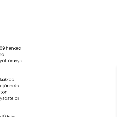
n 89 henkeä
na
 työttömyys
yksikköä
eljänneksi
ston
saste oli