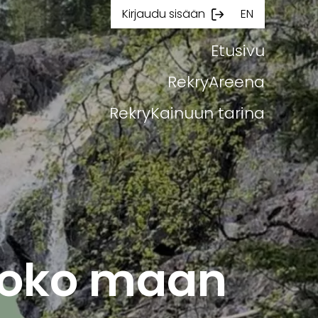
Kirjaudu sisään
EN
Etusivu
RekryAreena
RekryKainuun tarina
koko maan