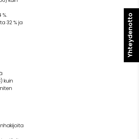
56) kuin
4 %.
Yhteydenotto
ta 32 % ja
kä
) kuin
eniten
hakijoita