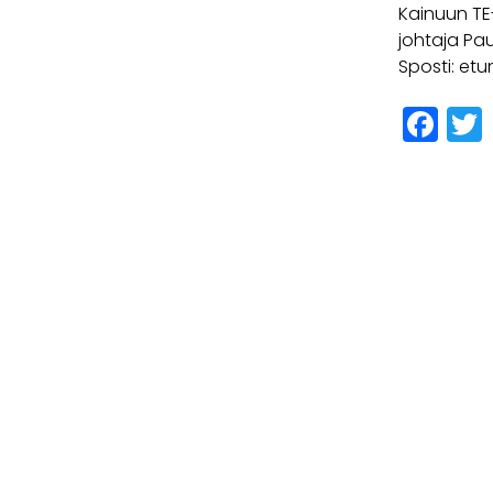
Kainuun TE
johtaja Pau
Sposti: etu
Fa