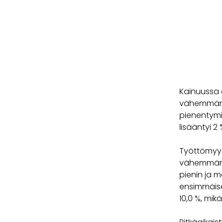
Kainuussa 
vähemmän (
pienentymi
lisääntyi 2 
Työttömyys
vähemmän k
pienin ja 
ensimmäise
10,0 %, mi