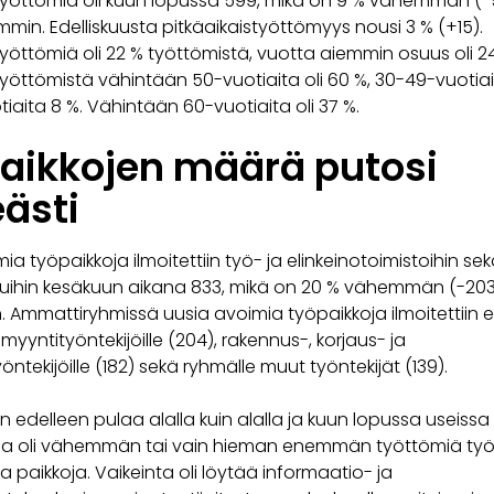
styöttömiä oli kuun lopussa 599, mikä on 9 % vähemmän (-
min. Edelliskuusta pitkäaikaistyöttömyys nousi 3 % (+15).
työttömiä oli 22 % työttömistä, vuotta aiemmin osuus oli 2
työttömistä vähintään 50-vuotiaita oli 60 %, 30-49-vuotiai
tiaita 8 %. Vähintään 60-vuotiaita oli 37 %.
aikkojen määrä putosi
eästi
ia työpaikkoja ilmoitettiin työ- ja elinkeinotoimistoihin se
luihin kesäkuun aikana 833, mikä on 20 % vähemmän (-203
n. Ammattiryhmissä uusia avoimia työpaikkoja ilmoitettiin 
 myyntityöntekijöille (204), rakennus-, korjaus- ja
öntekijöille (182) sekä ryhmälle muut työntekijät (139).
on edelleen pulaa alalla kuin alalla ja kuun lopussa useissa
 oli vähemmän tai vain hieman enemmän työttömiä työn
a paikkoja. Vaikeinta oli löytää informaatio- ja