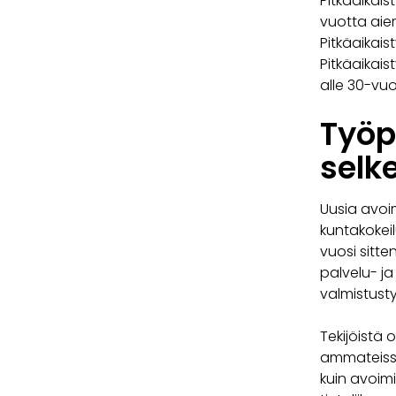
Pitkäaikai
vuotta aiem
Pitkäaikais
Pitkäaikais
alle 30-vuo
Työp
selk
Uusia avoim
kuntakokei
vuosi sitte
palvelu- ja
valmistusty
Tekijöistä 
ammateissa
kuin avoimi