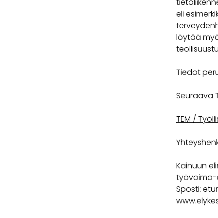
tietoliiken
eli esimerk
terveydenhu
löytää myös
teollisuust
Tiedot peru
Seuraava Ty
TEM / Työl
Yhteyshenki
Kainuun eli
työvoima-a
Sposti: etu
www.elykes