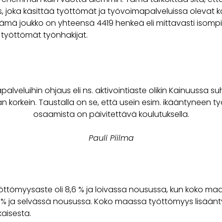
, joka käsittää työttömät ja työvoimapalveluissa olevat k
Tämä joukko on yhteensä 4419 henkeä eli mittavasti isompi
 työttömät työnhakijat.
lveluihin ohjaus eli ns. aktivointiaste olikin Kainuussa suh
 korkein. Taustalla on se, että usein esim. ikääntyneen t
osaamista on päivitettävä koulutuksella.
Pauli Piilma
öttömyysaste oli 8,6 % ja loivassa nousussa, kun koko maa
,7 % ja selvässä nousussa. Koko maassa työttömyys lisäänt
aisesta.