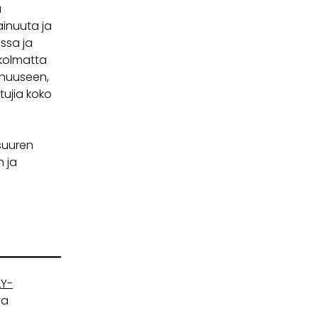
ä
ainuuta ja
ssa ja
 kolmatta
inuuseen,
tujia koko
suuren
 ja
LY-
va