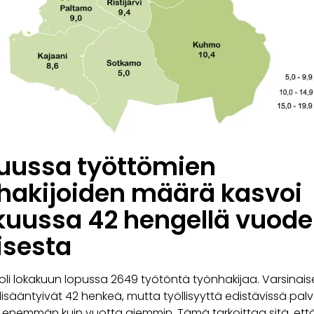
uussa työttömien
hakijoiden määrä kasvoi
kuussa 42 hengellä vuod
isesta
oli lokakuun lopussa 2649 työtöntä työnhakijaa. Varsinais
isääntyivät 42 henkeä, mutta työllisyyttä edistävissä palve
 enemmän kuin vuotta aiemmin. Tämä tarkoittaa sitä, että