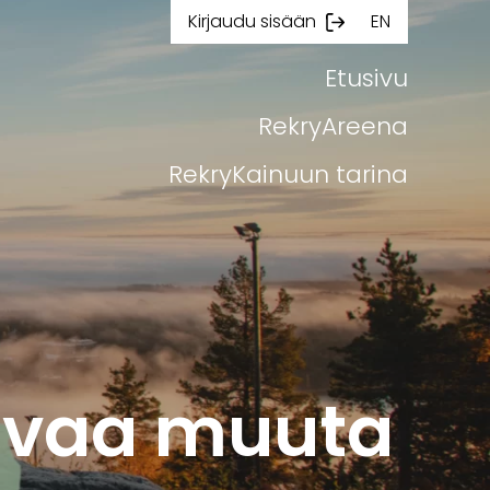
Kirjaudu sisään
EN
Etusivu
RekryAreena
RekryKainuun tarina
svaa muuta