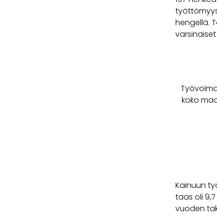
työttömyys
hengellä. 
varsinaiset
Työvoimapa
koko maan
Kainuun ty
taas oli 9
vuoden tak