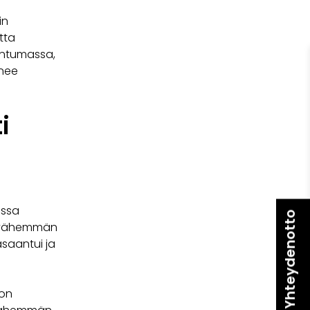
in
tta
antumassa,
enee
i
ussa
Yhteydenotto
sti vähemmän
asaantui ja
 on