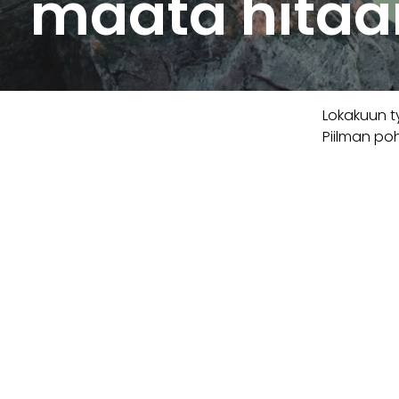
maata hita
Lokakuun ty
Piilman poh