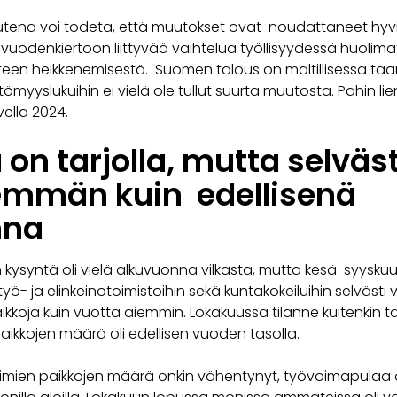
tena voi todeta, että muutokset ovat noudattaneet hyv
 vuodenkiertoon liittyvää vaihtelua työllisyydessä huolima
nteen heikkenemisestä. Suomen talous on maltillisessa ta
ömyyslukuihin ei vielä ole tullut suurta muutosta. Pahin li
ella 2024.
 on tarjolla, mutta selväst
mmän kuin edellisenä
nna
kysyntä oli vielä alkuvuonna vilkasta, mutta kesä-syysku
n työ- ja elinkeinotoimistoihin sekä kuntakokeiluihin selvä
kkoja kuin vuotta aiemmin. Lokakuussa tilanne kuitenkin t
aikkojen määrä oli edellisen vuoden tasolla.
imien paikkojen määrä onkin vähentynyt, työvoimapulaa