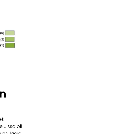
en
et
luissa oli
 ns. laaja