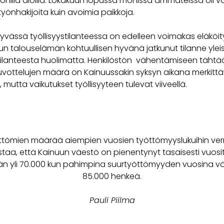
onilla aloilla. Lokakuun lopussa monissa ammateissa ol
yönhakijoita kuin avoimia paikkoja.
hyvässä työllisyystilanteessa on edelleen voimakas eläköi
un talouselämän kohtuullisen hyvänä jatkunut tilanne yle
lanteesta huolimatta. Henkilöstön vähentämiseen tähtä
ottelujen määrä on Kainuussakin syksyn aikana merkittä
, mutta vaikutukset työllisyyteen tulevat viiveellä.
öttömien määrää aiempien vuosien työttömyyslukuihin ver
taa, että Kainuun väestö on pienentynyt tasaisesti vuosit
n yli 70.000 kun pahimpina suurtyöttömyyden vuosina väki
85.000 henkeä.
Pauli Piilma