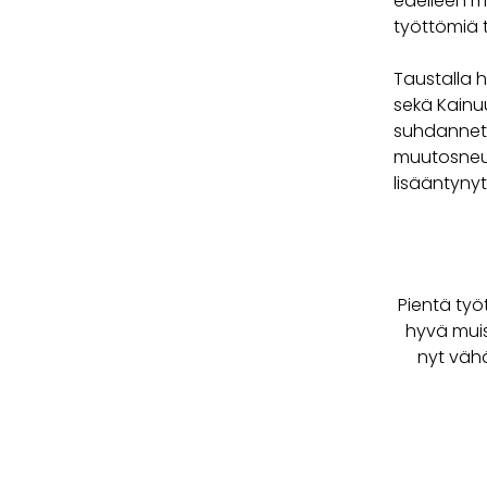
edelleen m
työttömiä t
Taustalla 
sekä Kainu
suhdanneti
muutosneuv
lisääntynyt
Pientä ty
hyvä muis
nyt vähä