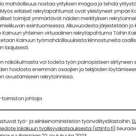
o mahdollisuus nostaa yrityksen imagoa ja tehdä yrityst
 Myös erilaiset rekrytapahtumat ovat yleistyneet ympäri K
lliset toimijat ymmärtävät näiden merkityksen rekrytoinnei
mielikuvan esiintuomisessa. Alkuvuodesta järjestetään jo
o Kainuun yhteinen virtuaalinen rekrytapahtuma Töihin Ka
etaan Kainuun työmahdollisuuksista kiinnostuneita osallis
 laajuisesti.
on näkökulmasta voi todeta työn painopisteen siirtyneen 
en hoidosta enemmän osaajien ja tekijöiden löytämiseen
en avustamiseen rekrytoinnissa.
-toimiston johtaja
stuvat työ- ja elinkeinoministeriön työnvälitystilastoihin.
E
iedote lokakuun työllisyyskatsauksesta (sttinfo.fi)
Seuraa
atsaus julkaistaan 22. joulukuuta 2023.