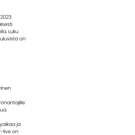
 2023
isesti
lla. Luku
uluvista on
vinen
önantajille
pua.
kyaikaa ja
-live on