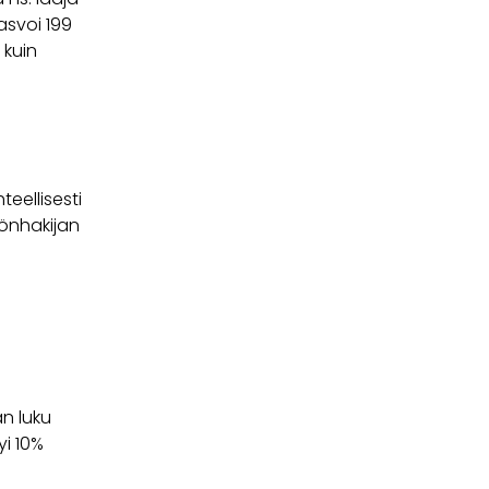
asvoi 199
 kuin
teellisesti
yönhakijan
n luku
yi 10%