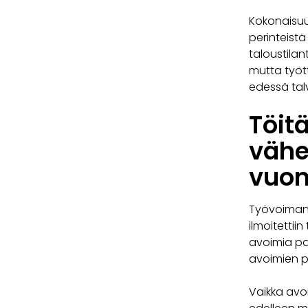
Kokonaisuu
perinteistä
taloustila
mutta tyött
edessä talv
Töitä
vähe
vuo
Työvoiman 
ilmoitettii
avoimia pai
avoimien p
Vaikka avo