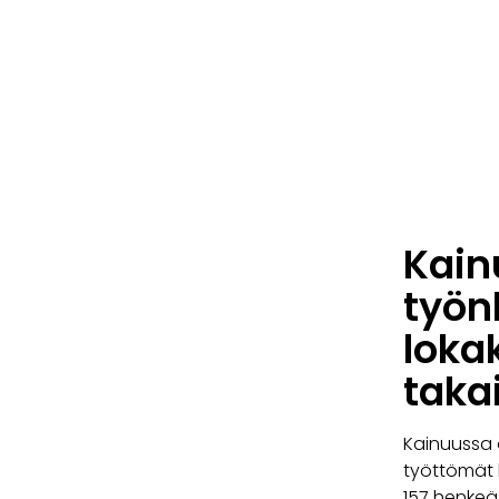
Kain
työn
loka
taka
Kainuussa 
työttömät l
157 henkeä