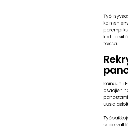
Työllisyys
kolmen ens
parempi kui
kertoo sii
töissä.
Rekr
pano
Kainuun TE
osaajien ha
panostamine
uusia asio
Työpaikkoje
usein vält