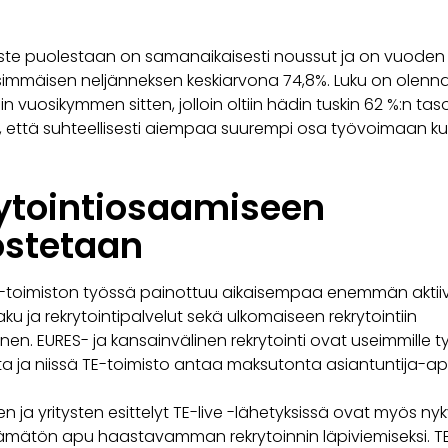
aste puolestaan on samanaikaisesti noussut ja on vuoden
immäisen neljänneksen keskiarvona 74,8%. Luku on olenna
n vuosikymmen sitten, jolloin oltiin hädin tuskin 62 %:n taso
tä, että suhteellisesti aiempaa suurempi osa työvoimaan ku
ytointiosaamiseen
stetaan
-toimiston työssä painottuu aikaisempaa enemmän aktii
ku ja rekrytointipalvelut sekä ulkomaiseen rekrytointiin
n. EURES- ja kansainvälinen rekrytointi ovat useimmille ty
ita ja niissä TE-toimisto antaa maksutonta asiantuntija-a
n ja yritysten esittelyt TE-live -lähetyksissä ovat myös ny
tämätön apu haastavamman rekrytoinnin läpiviemiseksi. TE