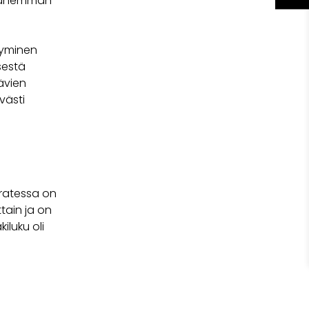
i vähemmän
tyminen
isestä
ävien
västi
ratessa on
tain ja on
luku oli