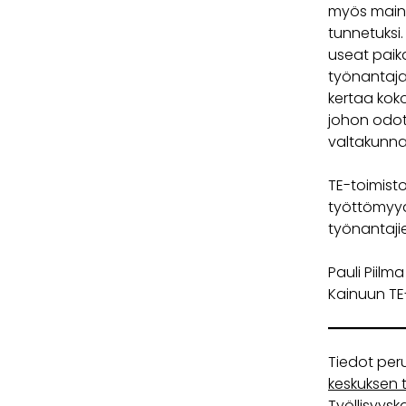
myös maini
tunnetuksi.
useat paika
työnantaja
kertaa kok
johon odot
valtakunnan
TE-toimist
työttömyyd
työnantaji
Pauli Piilma
Kainuun TE
Tiedot peru
keskuksen t
Työllisyysk