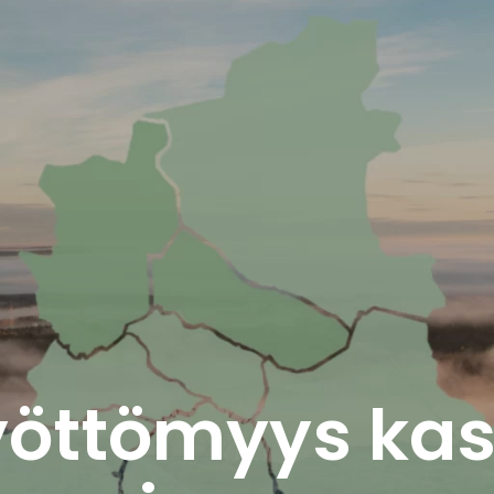
yöttömyys ka