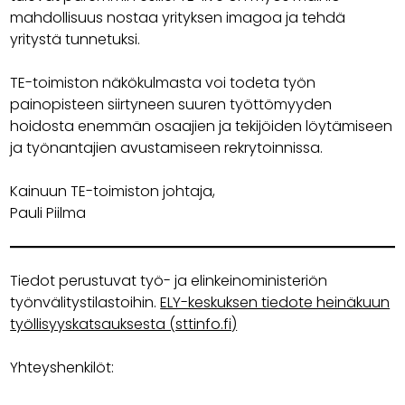
mahdollisuus nostaa yrityksen imagoa ja tehdä
yritystä tunnetuksi.
TE-toimiston näkökulmasta voi todeta työn
painopisteen siirtyneen suuren työttömyyden
hoidosta enemmän osaajien ja tekijöiden löytämiseen
ja työnantajien avustamiseen rekrytoinnissa.
Kainuun TE-toimiston johtaja,
Pauli Piilma
Tiedot perustuvat työ- ja elinkeinoministeriön
työnvälitystilastoihin.
ELY-keskuksen tiedote heinäkuun
työllisyyskatsauksesta (sttinfo.fi)
Yhteyshenkilöt: