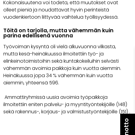
Kokonaisuutena voi todeta, että muutokset ovat
olleet pieniä ja noudattavat hyvin perinteistä
vuodenkiertoon liittyvää vaihtelua työllisyydessä.
Töitä on tarjolla, mutta vähemmän kuin
parina edellisenä vuonna
Työvoiman kysyntä oli vielä alkuvuonna vilkasta,
mutta kesä-heinäkuussa ilmoitettiin työ- ja
elinkeinotoimistoihin sekä kuntakokeiluihin selvästi
vähemmän avoimia paikkoja kuin vuotta aiemmin.
Heinäkuussa jopa 34 % vähemmän kuin vuotta
aiemmin, yhteensä 596.
Ammattiryhmissä uusia avoimia työpaikkoja
ilmoitettiin eniten palvelu- ja myyntityöntekijöille (148)
sekä rakennus-, korjaus- ja valmistustyöntekijöille (151) .