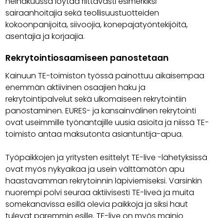
heinäkuussa löytää riittävästi esimerkiksi
sairaanhoitajia sekä teollisuustuotteiden
kokoonpanijoita, siivoojia, konepajatyöntekijöitä,
asentajia ja korjaajia.
Rekrytointiosaamiseen panostetaan
Kainuun TE-toimiston työssä painottuu aikaisempaa
enemmän aktiivinen osaajien haku ja
rekrytointipalvelut sekä ulkomaiseen rekrytointiin
panostaminen. EURES- ja kansainvälinen rekrytointi
ovat useimmille työnantajille uusia asioita ja niissä TE-
toimisto antaa maksutonta asiantuntija-apua.
Työpaikkojen ja yritysten esittelyt TE-live -lähetyksissä
ovat myös nykyaikaa ja usein välttämätön apu
haastavamman rekrytoinnin läpiviemiseksi. Varsinkin
nuorempi polvi seuraa aktiivisesti TE-liveä ja muita
somekanavissa esillä olevia paikkoja ja siksi haut
tulevat paremmin esille. TE-live on myös mainio