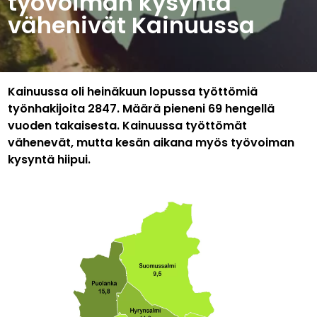
työvoiman kysyntä
vähenivät Kainuussa
Kainuussa oli heinäkuun lopussa työttömiä
työnhakijoita 2847. Määrä pieneni 69 hengellä
vuoden takaisesta. Kainuussa työttömät
vähenevät, mutta kesän aikana myös työvoiman
kysyntä hiipui.