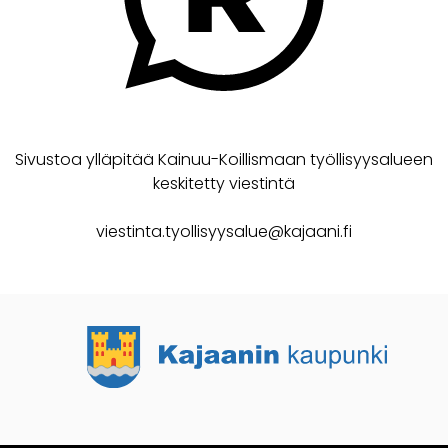
Sivustoa ylläpitää Kainuu-Koillismaan työllisyysalueen
keskitetty viestintä
viestinta.tyollisyysalue@kajaani.fi