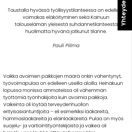
Yhteydenotto
Taustalla hyvässä työllisyystilanteessa on edelleen
voimakas eläköityminen sekä Kainuun
talouselämän yleisestä suhdannetilanteesta
huolimatta hyvänä jatkunut tilanne.
Pauli Piilma
Vaikka avoimien paikkojen määrä onkin vähentynyt,
työvoimapulaa on edelleen useilla aloilla. Heinäkuun
lopussa monissa ammateissa oli vähemmän
työttömiä työnhakijoita kuin avoimia paikkoja.
Vaikeinta oli löytää terveydenhuollon
erityisasiantuntijoita – eli esimerkiksi lääkäreitä,
hammaslääkäreitä ja eläinlääkäreitä. Pulaa on myös
suojelu- ja vartiointityöntekijöistä ja vaikea oli