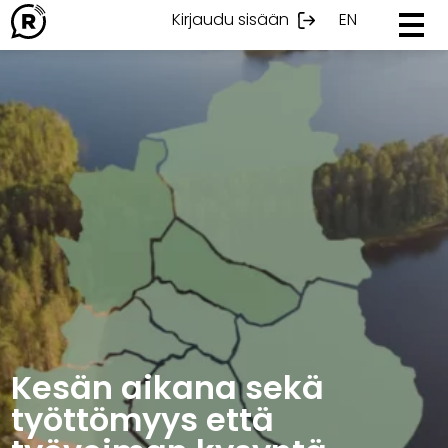
Ohita
Kirjaudu sisään
EN
sisältöön
Kesän aikana sekä
työttömyys että