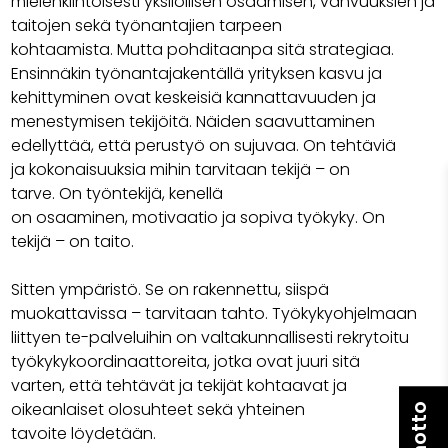
mielenkiintoisesti yksilöllisen osaamisen, vahvuuksien ja
taitojen sekä työnantajien tarpeen
kohtaamista. Mutta pohditaanpa sitä strategiaa.
Ensinnäkin työnantajakentällä yrityksen kasvu ja
kehittyminen ovat keskeisiä kannattavuuden ja
menestymisen tekijöitä. Näiden saavuttaminen
edellyttää, että perustyö on sujuvaa. On tehtäviä
ja kokonaisuuksia mihin tarvitaan tekijä – on
tarve. On työntekijä, kenellä
on osaaminen, motivaatio ja sopiva työkyky. On
tekijä – on taito.
Sitten ympäristö. Se on rakennettu, siispä
muokattavissa – tarvitaan tahto. Työkykyohjelmaan
liittyen te-palveluihin on valtakunnallisesti rekrytoitu
työkykykoordinaattoreita, jotka ovat juuri sitä
varten, että tehtävät ja tekijät kohtaavat ja
oikeanlaiset olosuhteet sekä yhteinen
tavoite löydetään.