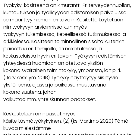
Työkyky-käsitteenä on kimurantti. Eri terveydenhuollon,
kuntoutuksen ja työllisyyden edistämisen palveluissa
se määrittyy hieman eri tavoin. Käsitettä käytetään
niin työkyvyn arvioinnissa kuin myös
työkyvyn tukemisessa, tieteellisessä tutkimuksessa ja
arkikielessä. Käsitteen toiminnallinen sisältö kuitenkin
painottuu eri toimijoilla, eri näkökulmissa ja
keskusteluissa hyvin eri tavoin. Työkyvyn edistämisen
yhteydessä huomioon on otettava yksilön
kokonaisvaltainen toimintakyky, ympäristö, lähipiiri.
(Järvikoski ym. 2018) Työkyky näyttäytyy siis hyvin
yksilöllisenä, ajassa ja paikassa muuttuvana
kokonaisuutena, johon
vaikuttaa mm. yhteiskunnan päätökset.
Keskusteluun on noussut myös
käsite täsmätyökykyinen. (2) (ks. Martimo 2020) Tämä
kuvaa mielestämme