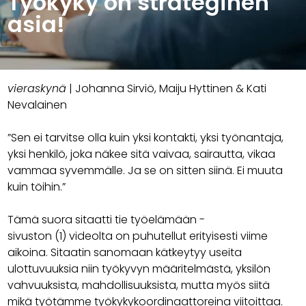
Työkyky on strateginen
asia!
vieraskynä
| Johanna Sirviö, Maiju Hyttinen & Kati
Nevalainen
”Sen ei tarvitse olla kuin yksi kontakti, yksi työnantaja,
yksi henkilö, joka näkee sitä vaivaa, sairautta, vikaa
vammaa syvemmälle. Ja se on sitten siinä. Ei muuta
kuin töihin.”
Tämä suora sitaatti tie työelämään -
sivuston (1) videolta on puhutellut erityisesti viime
aikoina. Sitaatin sanomaan kätkeytyy useita
ulottuvuuksia niin työkyvyn määritelmästä, yksilön
vahvuuksista, mahdollisuuksista, mutta myös siitä
mikä työtämme työkykykoordinaattoreina viitoittaa.