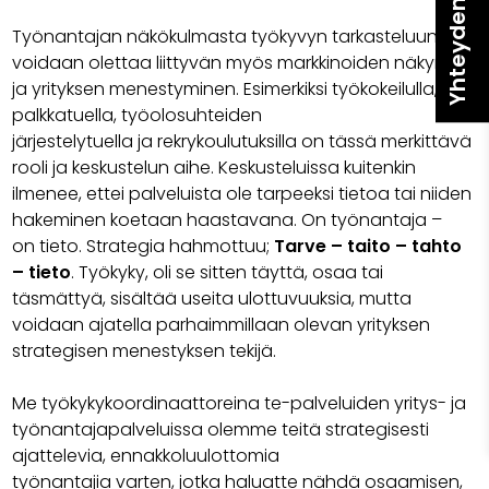
Yhteydenotto
Työnantajan näkökulmasta työkyvyn tarkasteluun
voidaan olettaa liittyvän myös markkinoiden näkymät
ja yrityksen menestyminen. Esimerkiksi työkokeilulla,
palkkatuella, työolosuhteiden
järjestelytuella ja rekrykoulutuksilla on tässä merkittävä
rooli ja keskustelun aihe. Keskusteluissa kuitenkin
ilmenee, ettei palveluista ole tarpeeksi tietoa tai niiden
hakeminen koetaan haastavana. On työnantaja –
on tieto. Strategia hahmottuu;
Tarve – taito – tahto
– tieto
. Työkyky, oli se sitten täyttä, osaa tai
täsmättyä, sisältää useita ulottuvuuksia, mutta
voidaan ajatella parhaimmillaan olevan yrityksen
strategisen menestyksen tekijä.
Me työkykykoordinaattoreina te-palveluiden yritys- ja
työnantajapalveluissa olemme teitä strategisesti
ajattelevia, ennakkoluulottomia
työnantajia varten, jotka haluatte nähdä osaamisen,