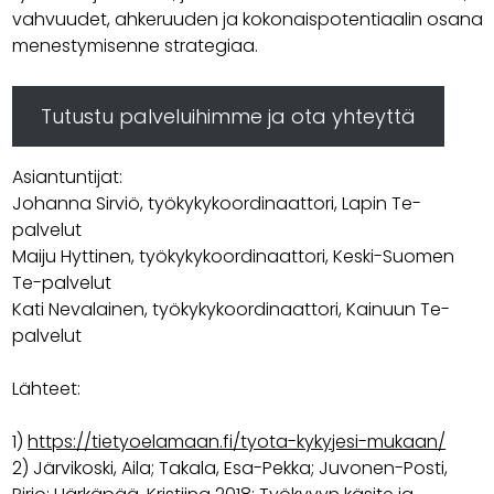
vahvuudet, ahkeruuden ja kokonaispotentiaalin osana
menestymisenne strategiaa.
Tutustu palveluihimme ja ota yhteyttä
Asiantuntijat:
Johanna Sirviö, työkykykoordinaattori, Lapin Te-
palvelut
Maiju Hyttinen, työkykykoordinaattori, Keski-Suomen
Te-palvelut
Kati Nevalainen, työkykykoordinaattori, Kainuun Te-
palvelut
Lähteet:
1)
https://tietyoelamaan.fi/tyota-kykyjesi-mukaan/
2) Järvikoski, Aila; Takala, Esa-Pekka; Juvonen-Posti,