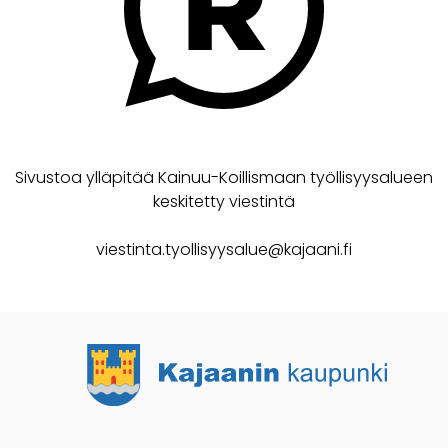
Sivustoa ylläpitää Kainuu-Koillismaan työllisyysalueen
keskitetty viestintä
viestinta.tyollisyysalue@kajaani.fi