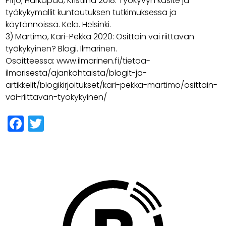
Pirjo; Härkäpää, Kristiina 2018: Työkyvyn käsite ja
työkykymallit kuntoutuksen tutkimuksessa ja
käytännöissä. Kela. Helsinki.
3) Martimo, Kari-Pekka 2020: Osittain vai riittävän
työkykyinen? Blogi. Ilmarinen.
Osoitteessa: www.ilmarinen.fi/tietoa-
ilmarisesta/ajankohtaista/blogit-ja-
artikkelit/blogikirjoitukset/kari-pekka-martimo/osittain-
vai-riittavan-tyokykyinen/
Facebook
Twitter