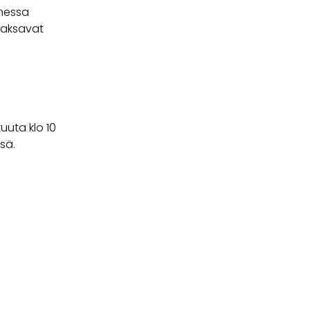
omessa
maksavat
uuta klo 10
sä.