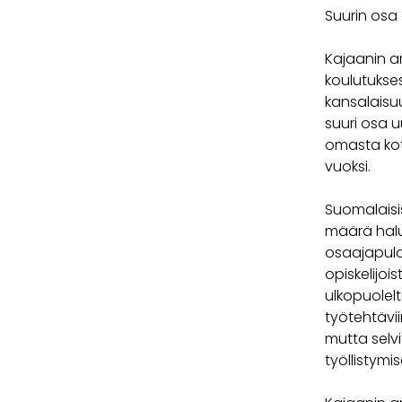
Suurin osa 
Kajaanin a
koulutukses
kansalaisu
suuri osa u
omasta kot
vuoksi.
Suomalaisi
määrä halu
osaajapula
opiskelijoi
ulkopuolelt
työtehtävi
mutta selv
työllistymis