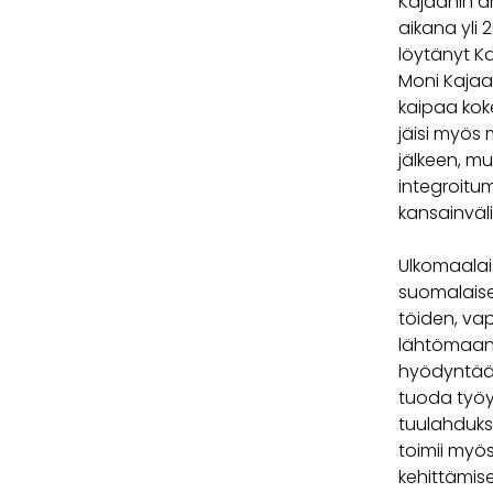
Kajaanin a
aikana yli 
löytänyt K
Moni Kajaa
kaipaa kok
jäisi myös 
jälkeen, m
integroitum
kansainväli
Ulkomaalais
suomalaise
töiden, vap
lähtömaan t
hyödyntää m
tuoda työy
tuulahduks
toimii myö
kehittämise