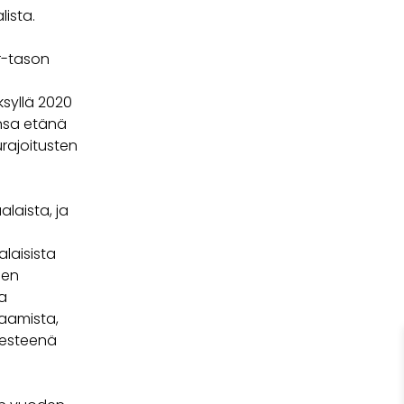
lista.
r-tason
ksyllä 2020
onsa etänä
rajoitusten
laista, ja
laisista
den
sa
aamista,
 esteenä