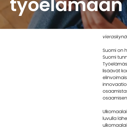
työelämään
vieraskynä
Suomi on ho
Suomi tunn
Työelämäs
lisäävät k
elinvoimai
innovaatio
osaamistas
osaamisen 
Ulkomaalai
luvulla läh
ulkomaalais