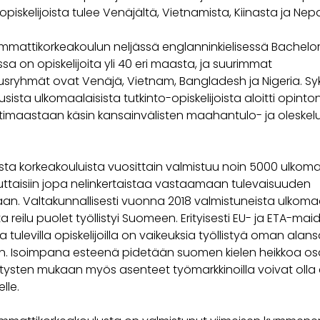
opiskelijoista tulee Venäjältä, Vietnamista, Kiinasta ja Nepa
mmattikorkeakoulun neljässä englanninkielisessä Bachelo
sa on opiskelijoita yli 40 eri maasta, ja suurimmat
usryhmät ovat Venäjä, Vietnam, Bangladesh ja Nigeria. Sy
usista ulkomaalaisista tutkinto-opiskelijoista aloitti opint
imaastaan käsin kansainvälisten maahantulo- ja oleskelu
sta korkeakouluista vuosittain valmistuu noin 5000 ulkomaa
ttaisiin jopa nelinkertaistaa vastaamaan tulevaisuuden
an. Valtakunnallisesti vuonna 2018 valmistuneista ulkomaa
sta reilu puolet työllistyi Suomeen. Erityisesti EU- ja ETA-mai
a tulevilla opiskelijoilla on vaikeuksia työllistyä oman alan
in. Isoimpana esteenä pidetään suomen kielen heikkoa os
itysten mukaan myös asenteet työmarkkinoilla voivat olla
elle.