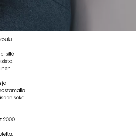
koulu
, sillä
sista.
minen
 ja
anostamalla
iseen sekä
t 2000-
lelta.