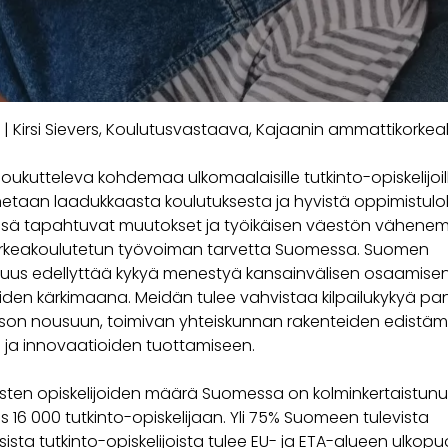
| Kirsi Sievers, Koulutusvastaava, Kajaanin ammattikorkea
ukutteleva kohdemaa ulkomaalaisille tutkinto-opiskelijoille
etaan laadukkaasta koulutuksesta ja hyvistä oppimistulok
sä tapahtuvat muutokset ja työikäisen väestön vähene
orkeakoulutetun työvoiman tarvetta Suomessa. Suomen
suus edellyttää kykyä menestyä kansainvälisen osaamisen
iden kärkimaana. Meidän tulee vahvistaa kilpailukykyä p
on nousuun, toimivan yhteiskunnan rakenteiden edistäm
ja innovaatioiden tuottamiseen.
sten opiskelijoiden määrä Suomessa on kolminkertaistunu
es 16 000 tutkinto-opiskelijaan. Yli 75% Suomeen tulevista
ista tutkinto-opiskelijoista tulee EU- ja ETA-alueen ulkopuo