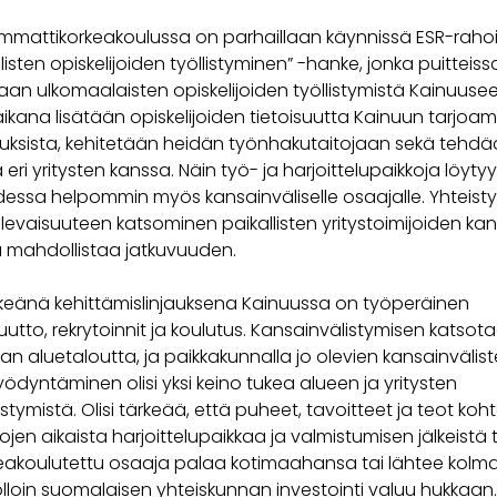
mmattikorkeakoulussa on parhaillaan käynnissä ESR-rahoi
isten opiskelijoiden työllistyminen” -hanke, jonka puitteiss
an ulkomaalaisten opiskelijoiden työllistymistä Kainuusee
kana lisätään opiskelijoiden tietoisuutta Kainuun tarjoam
uksista, kehitetään heidän työnhakutaitojaan sekä tehdään
 eri yritysten kanssa. Näin työ- ja harjoittelupaikkoja löytyy
dessa helpommin myös kansainväliselle osaajalle. Yhteisty
levaisuuteen katsominen paikallisten yritystoimijoiden ka
ja mahdollistaa jatkuvuuden.
keänä kehittämislinjauksena Kainuussa on työperäinen
to, rekrytoinnit ja koulutus. Kansainvälistymisen katsot
n aluetaloutta, ja paikkakunnalla jo olevien kansainvälis
ödyntäminen olisi yksi keino tukea alueen ja yritysten
stymistä. Olisi tärkeää, että puheet, tavoitteet ja teot koh
tojen aikaista harjoittelupaikkaa ja valmistumisen jälkeistä 
keakoulutettu osaaja palaa kotimaahansa tai lähtee kolm
lloin suomalaisen yhteiskunnan investointi valuu hukkaan