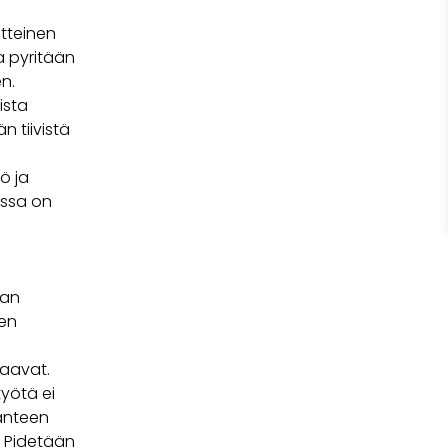
tteinen
a pyritään
n.
ista
 tiivistä
ö ja
nssa on
aan
ten
taavat.
työtä ei
anteen
. Pidetään