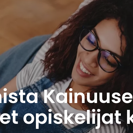
ista Kainuuse
t opiskelijat k