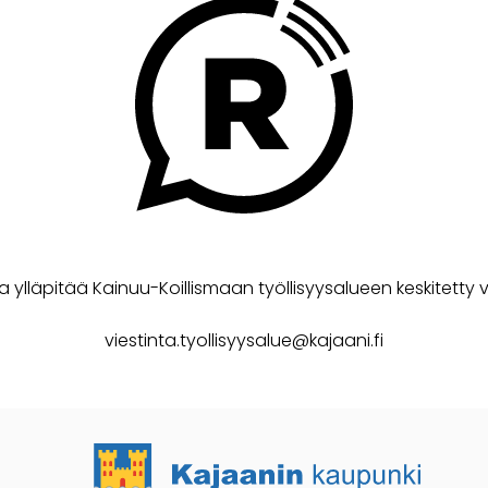
a ylläpitää Kainuu-Koillismaan työllisyysalueen keskitetty v
viestinta.tyollisyysalue@kajaani.fi