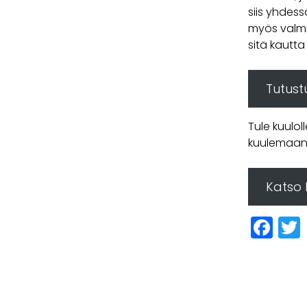
siis yhdess
myös valmi
sitä kautta
Tutust
Tule kuulol
kuulemaan 
Katso l
Fa