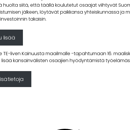
ä huolta siitä, että täällä koulutetut osaajat viihtyvät Su
stumisen jälkeen, löytävät paikkansa yhteiskunnassa ja 
 investoinnin takaisin.
u lisää
le TE-liven Kainuusta maailmalle -tapahtumaan 16. maalisk
lisää kansainvälisten osaajien hyödyntämistä työelämäs
isätietoja
cebook
Twitter