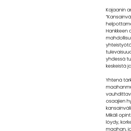
Kajaanin a
”Kansainväl
helpottama
Hankkeen ai
mahdollisu
yhteistyötä
tulevaisuu
yhdessä tu
keskeistä 
Yhtenä tär
maahanmuut
vauhdittava
osaajien hy
kansainväli
Mikäli opin
löydy, kor
maahan, jo