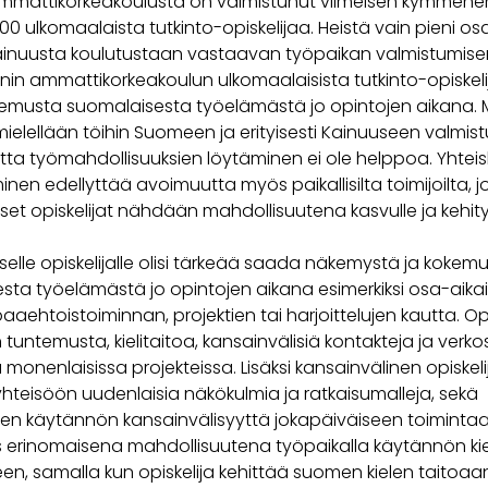
mmattikorkeakoulusta on valmistunut viimeisen kymmen
200 ulkomaalaista tutkinto-opiskelijaa. Heistä vain pieni os
ainuusta koulutustaan vastaavan työpaikan valmistumisen
nin ammattikorkeakoulun ulkomaalaisista tutkinto-opiskeli
emusta suomalaisesta työelämästä jo opintojen aikana. 
mielellään töihin Suomeen ja erityisesti Kainuuseen valmis
utta työmahdollisuuksien löytäminen ei ole helppoa. Yhte
inen edellyttää avoimuutta myös paikallisilta toimijoilta, j
set opiskelijat nähdään mahdollisuutena kasvulle ja kehit
elle opiskelijalle olisi tärkeää saada näkemystä ja kokem
sta työelämästä jo opintojen aikana esimerkiksi osa-aika
aaehtoistoiminnan, projektien tai harjoittelujen kautta. Opi
untemusta, kielitaitoa, kansainvälisiä kontakteja ja verko
onenlaisissa projekteissa. Lisäksi kansainvälinen opiskeli
hteisöön uudenlaisia näkökulmia ja ratkaisumalleja, sekä
en käytännön kansainvälisyyttä jokapäiväiseen toiminta
s erinomaisena mahdollisuutena työpaikalla käytännön kie
en, samalla kun opiskelija kehittää suomen kielen taitoaa