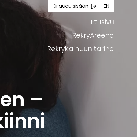
Kirjaudu sisään
EN
Etusivu
RekryAreena
RekryKainuun tarina
en –
iinni