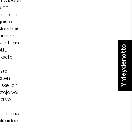
en vuoden
a on
 jälkeen.
joista
Moni heistä
tumisen
iskuntaan
Yhteydenotto
otta
ykselle.
usta
isten
skelijan
stoja voi
ja voi
an. Tämä
litaidon
n.