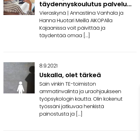
täydennyskoulutus palvelut
AIKOPA
Vieraskynä | Annastiina Vanhala ja
Hanna Huotari Meillä AIKOPAlla
Kajaanissa voit päivittää ja
täydentää omaa […]
8.9.2021
Uskalla, olet tärkeä
Sain vinkin TE-toimiston
ammatinvalinta ja uraohjaukseen
työpsykologin kautta. Olin kokenut
työssäni jatkuvaa henkistä
painostusta ja […]