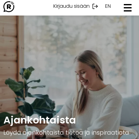
Ohita
Kirjaudu sisään
EN
sisältöön
Ajankohtaista
Löydä ajankohtaista tietoa ja inspiraatiota