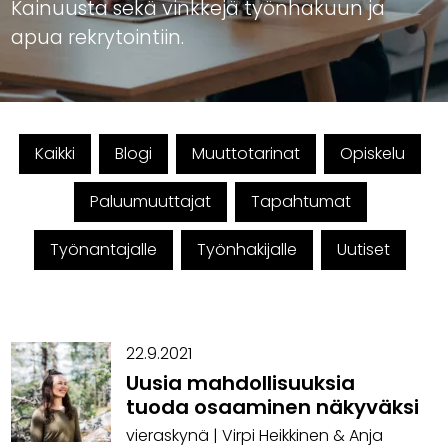
Kainuusta sekä vinkkejä työnhakuun ja
apua rekrytointiin.
Kaikki
Blogi
Muuttotarinat
Opiskelu
Paluumuuttajat
Tapahtumat
Työnantajalle
Työnhakijalle
Uutiset
22.9.2021
Uusia mahdollisuuksia
tuoda osaaminen näkyväksi
vieraskynä | Virpi Heikkinen & Anja