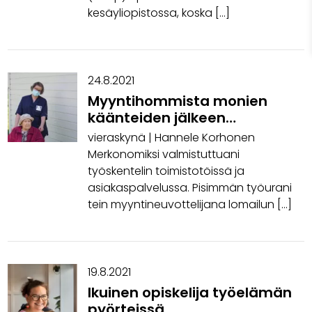
kesäyliopistossa, koska […]
24.8.2021
Myyntihommista monien
käänteiden jälkeen
opiskelijaksi ja uudelle alalle
vieraskynä | Hannele Korhonen
Merkonomiksi valmistuttuani
työskentelin toimistotöissä ja
asiakaspalvelussa. Pisimmän työurani
tein myyntineuvottelijana lomailun […]
19.8.2021
Ikuinen opiskelija työelämän
pyörteissä