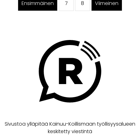
Ensimmäinen
7
8
Viimeinen
Sivustoa ylläpitää Kainuu-Koillismaan työllisyysalueen
keskitetty viestintä