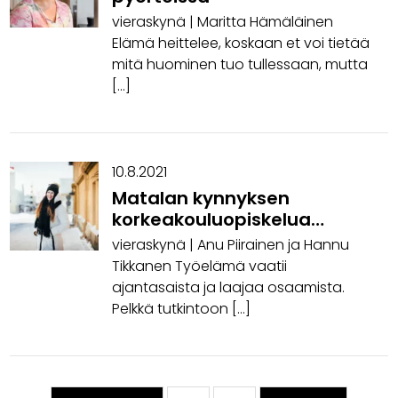
vieraskynä | Maritta Hämäläinen
Elämä heittelee, koskaan et voi tietää
mitä huominen tuo tullessaan, mutta
[…]
10.8.2021
Matalan kynnyksen
korkeakouluopiskelua
avoimessa amk:ssa
vieraskynä | Anu Piirainen ja Hannu
Tikkanen Työelämä vaatii
ajantasaista ja laajaa osaamista.
Pelkkä tutkintoon […]