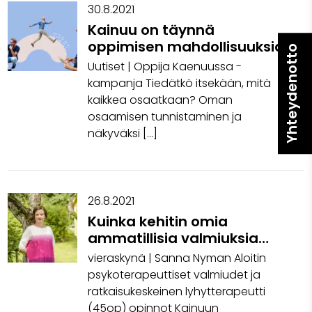
30.8.2021
Kainuu on täynnä
oppimisen mahdollisuuksia
Yhteydenotto
Uutiset | Oppija Kaenuussa -
kampanja Tiedätkö itsekään, mitä
kaikkea osaatkaan? Oman
osaamisen tunnistaminen ja
näkyväksi […]
26.8.2021
Kuinka kehitin omia
ammatillisia valmiuksia
Kainuun kesäyliopistossa ja
vieraskynä | Sanna Nyman Aloitin
miten yrittäjyys siihen liittyy
psykoterapeuttiset valmiudet ja
ratkaisukeskeinen lyhytterapeutti
(45op) opinnot Kainuun